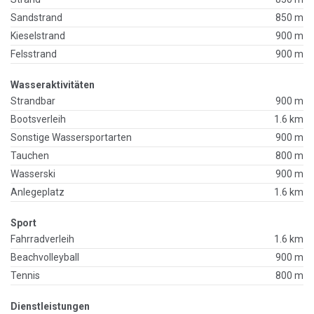
Sandstrand
850 m
Kieselstrand
900 m
Felsstrand
900 m
Wasseraktivitäten
Strandbar
900 m
Bootsverleih
1.6 km
Sonstige Wassersportarten
900 m
Tauchen
800 m
Wasserski
900 m
Anlegeplatz
1.6 km
Sport
Fahrradverleih
1.6 km
Beachvolleyball
900 m
Tennis
800 m
Dienstleistungen