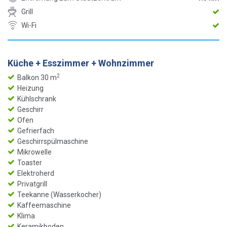
Grill
Wi-Fi
Küche + Esszimmer + Wohnzimmer
2
Balkon 30 m
Heizung
Kühlschrank
Geschirr
Ofen
Gefrierfach
Geschirrspülmaschine
Mikrowelle
Toaster
Elektroherd
Privatgrill
Teekanne (Wasserkocher)
Kaffeemaschine
Klima
Keramikboden