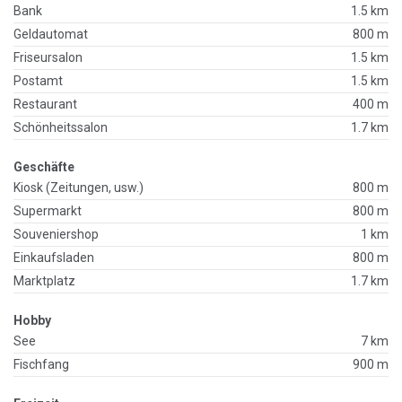
Bank
1.5 km
Geldautomat
800 m
Friseursalon
1.5 km
Postamt
1.5 km
Restaurant
400 m
Schönheitssalon
1.7 km
Geschäfte
Kiosk (Zeitungen, usw.)
800 m
Supermarkt
800 m
Souveniershop
1 km
Einkaufsladen
800 m
Marktplatz
1.7 km
Hobby
See
7 km
Fischfang
900 m