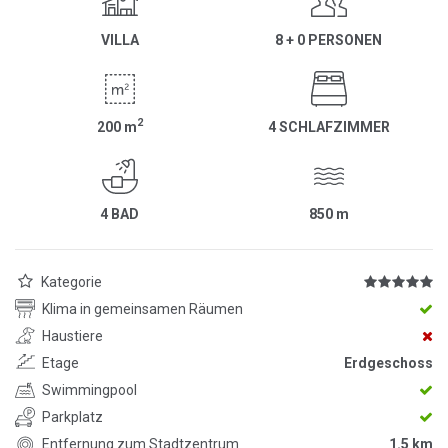
VILLA
8 + 0 PERSONEN
2
200
m
4 SCHLAFZIMMER
4 BAD
850
m
Kategorie
Klima in gemeinsamen Räumen
Haustiere
Etage
Erdgeschoss
Swimmingpool
Parkplatz
Entfernung zum Stadtzentrum
1.5 km