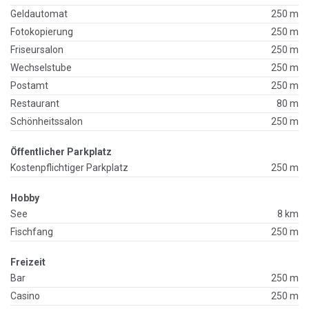
Geldautomat
250 m
Fotokopierung
250 m
Friseursalon
250 m
Wechselstube
250 m
Postamt
250 m
Restaurant
80 m
Schönheitssalon
250 m
Öffentlicher Parkplatz
Kostenpflichtiger Parkplatz
250 m
Hobby
See
8 km
Fischfang
250 m
Freizeit
Bar
250 m
Casino
250 m