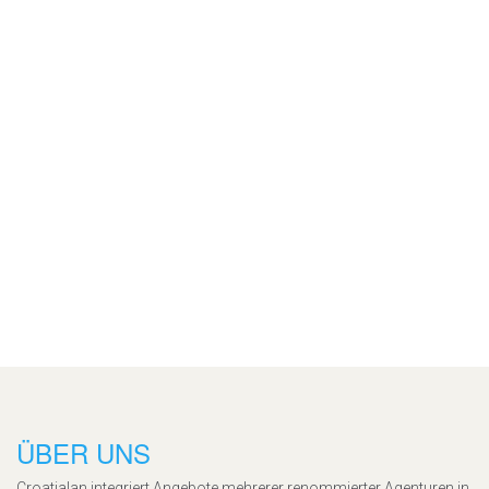
ÜBER UNS
Croatialan integriert Angebote mehrerer renommierter Agenturen in