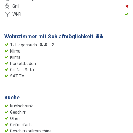
Grill
Wi-Fi
Wohnzimmer mit Schlafmöglichkeit
1x Liegecouch
2
Klima
Klima
Parkettboden
Großes Sofa
SAT TV
Küche
Kühlschrank
Geschirr
Ofen
Gefrierfach
Geschirrspülmaschine