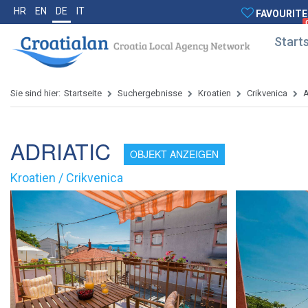
HR
EN
DE
IT
FAVOURITE
Starts
Sie sind hier:
Startseite
Suchergebnisse
Kroatien
Crikvenica
A
ADRIATIC
OBJEKT ANZEIGEN
Kroatien / Crikvenica