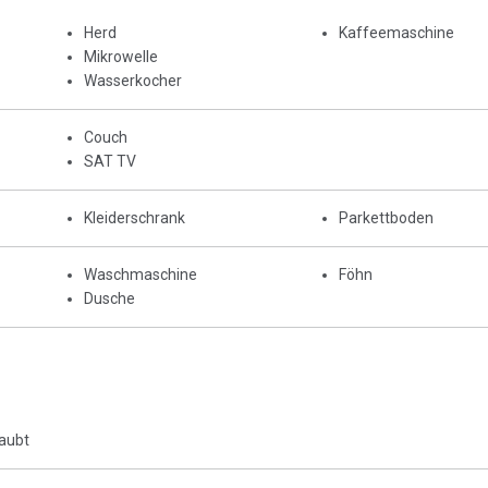
Herd
Kaffeemaschine
Mikrowelle
Wasserkocher
Couch
SAT TV
Kleiderschrank
Parkettboden
Waschmaschine
Föhn
Dusche
laubt