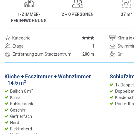
2
1-ZIMMER-
2 + 0 PERSONEN
37
m
FERIENWOHNUNG
Kategorie
Klima i
Etage
1
Swimmi
Entfernung zum Stadtzentrum
200 m
Grill
Küche + Esszimmer + Wohnzimmer
Schlafzi
2
14.5 m
1x Doppel
2
Balkon 6 m
Doppelbet
Klima
Kleidersc
Kühlschrank
Parkettb
Geschirr
Gefrierfach
Herd
Elektroherd