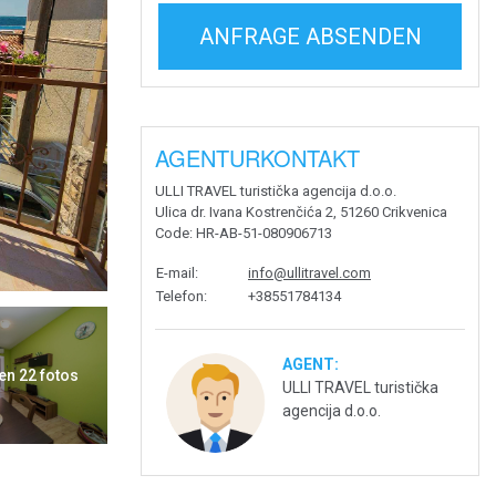
ANFRAGE ABSENDEN
AGENTURKONTAKT
ULLI TRAVEL turistička agencija d.o.o.
Ulica dr. Ivana Kostrenčića 2, 51260 Crikvenica
Code
: HR-AB-51-080906713
E-mail
:
info@ullitravel.com
Telefon
:
+38551784134
AGENT:
en 22 fotos
ULLI TRAVEL turistička
agencija d.o.o.