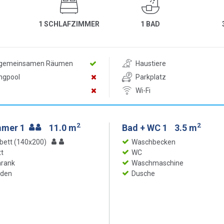
1 SCHLAFZIMMER
1 BAD
n gemeinsamen Räumen
Haustiere
ngpool
Parkplatz
Wi-Fi
2
2
mmer 1
11.0 m
Bad + WC 1
3.5 m
bett (140x200)
Waschbecken
t
WC
hrank
Waschmaschine
oden
Dusche