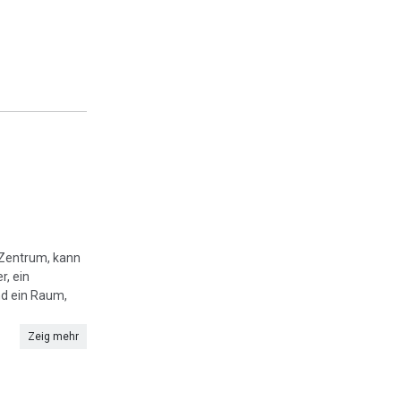
 Zentrum, kann
r, ein
d ein Raum,
Zeig mehr