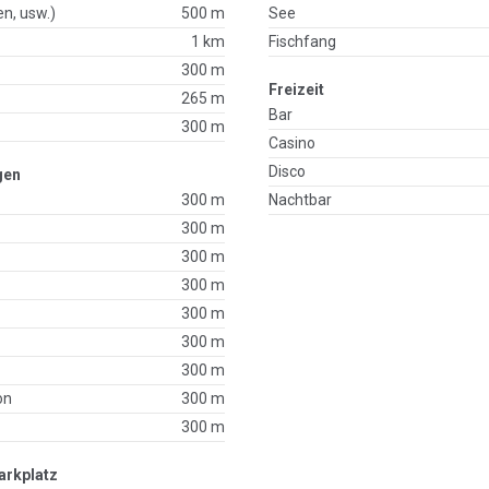
en, usw.)
500 m
See
1 km
Fischfang
p
300 m
Freizeit
265 m
Bar
300 m
Casino
Disco
gen
300 m
Nachtbar
300 m
300 m
300 m
300 m
300 m
300 m
on
300 m
300 m
arkplatz