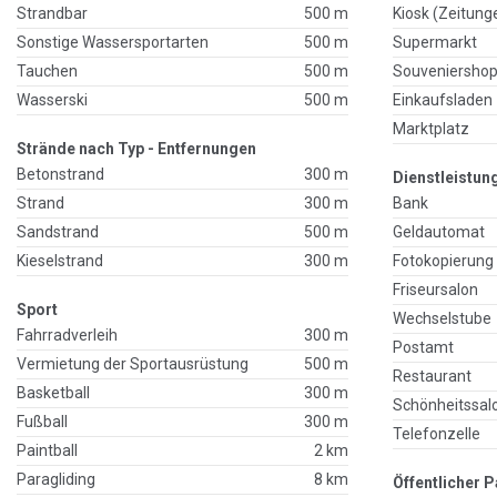
Strandbar
500 m
Kiosk (Zeitung
Sonstige Wassersportarten
500 m
Supermarkt
Tauchen
500 m
Souveniersho
Wasserski
500 m
Einkaufsladen
Marktplatz
Strände nach Typ - Entfernungen
Betonstrand
300 m
Dienstleistun
Strand
300 m
Bank
Sandstrand
500 m
Geldautomat
Kieselstrand
300 m
Fotokopierung
Friseursalon
Sport
Wechselstube
Fahrradverleih
300 m
Postamt
Vermietung der Sportausrüstung
500 m
Restaurant
Basketball
300 m
Schönheitssal
Fußball
300 m
Telefonzelle
Paintball
2 km
Paragliding
8 km
Öffentlicher P