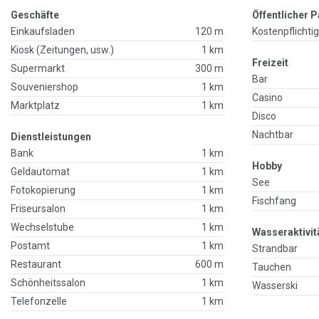
Geschäfte
Öffentlicher P
Einkaufsladen
120 m
Kostenpflichti
Kiosk (Zeitungen, usw.)
1 km
Freizeit
Supermarkt
300 m
Bar
Souveniershop
1 km
Casino
Marktplatz
1 km
Disco
Nachtbar
Dienstleistungen
Bank
1 km
Hobby
Geldautomat
1 km
See
Fotokopierung
1 km
Fischfang
Friseursalon
1 km
Wechselstube
1 km
Wasseraktivit
Postamt
1 km
Strandbar
Restaurant
600 m
Tauchen
Schönheitssalon
1 km
Wasserski
Telefonzelle
1 km