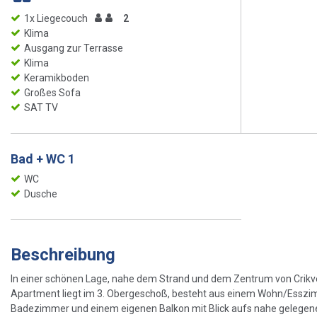
1x Liegecouch
2
Klima
Ausgang zur Terrasse
Klima
Keramikboden
Großes Sofa
SAT TV
Bad + WC 1
WC
Dusche
Beschreibung
In einer schönen Lage, nahe dem Strand und dem Zentrum von Crikve
Apartment liegt im 3. Obergeschoß, besteht aus einem Wohn/Esszi
Badezimmer und einem eigenen Balkon mit Blick aufs nahe gelegene