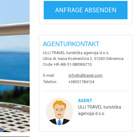
ANFRAGE ABSENDEN
AGENTURKONTAKT
ULLI TRAVEL turistička agencija d.o.o.
Ulica dr. Ivana Kostrenčića 2, 51260 Crikvenica
Code
: HR-AB-51-080906713
E-mail
:
info@ullitravel.com
Telefon
:
+38551784134
AGENT:
ULLI TRAVEL turistička
agencija d.o.o.