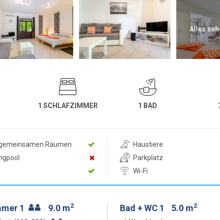
Alles seh
1 SCHLAFZIMMER
1 BAD
n gemeinsamen Räumen
Haustiere
ngpool
Parkplatz
Wi-Fi
2
2
mmer 1
9.0 m
Bad + WC 1
5.0 m