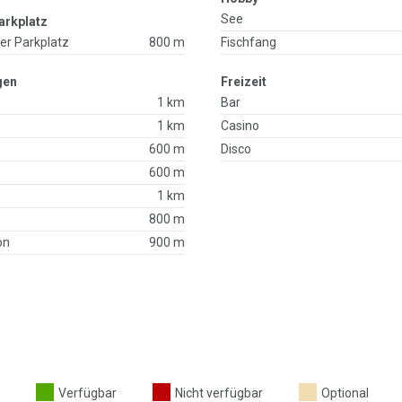
See
arkplatz
ger Parkplatz
800 m
Fischfang
gen
Freizeit
1 km
Bar
1 km
Casino
600 m
Disco
600 m
1 km
800 m
on
900 m
Verfügbar
Nicht verfügbar
Optional