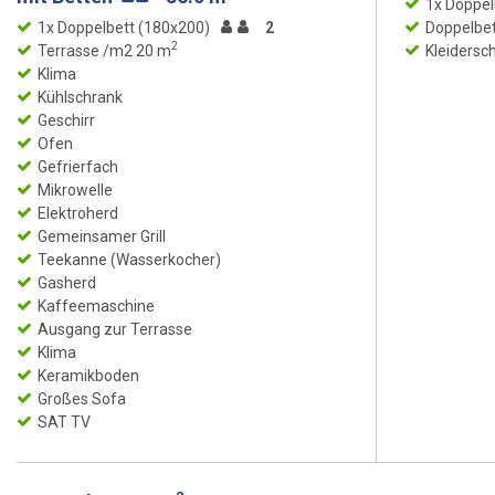
1x Doppel
1x Doppelbett (180x200)
2
Doppelbet
2
Terrasse /m2 20 m
Kleidersc
Klima
Kühlschrank
Geschirr
Ofen
Gefrierfach
Mikrowelle
Elektroherd
Gemeinsamer Grill
Teekanne (Wasserkocher)
Gasherd
Kaffeemaschine
Ausgang zur Terrasse
Klima
Keramikboden
Großes Sofa
SAT TV