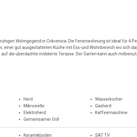
higen Wohngegend in Crikvenica. Die Ferienwohnung ist ideal für 4 P
 einer gut ausgestatteten Küche mit Ess-und Wohnbereich wo sich da
auf die überdachte möblierte Terasse. Der Garten kann auch mitbenut
Herd
Wasserkocher
Mikrowelle
Gasherd
Elektroherd
Kaffeemaschine
Gemeinsamer Grill
Keramikboden
SAT TV