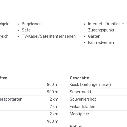
Objekt
Bügeleisen
Internet - Drahtloser
Safe
Zugangspunkt
reich
TV-Kabel/Satellitenfernsehen
Garten
Fahrradverleih
äten
Geschäfte
800 m
Kiosk (Zeitungen, usw.)
900 m
Supermarkt
ersportarten
2 km
Souveniershop
2 km
Einkaufsladen
2 km
Marktplatz
900 m
Hobby