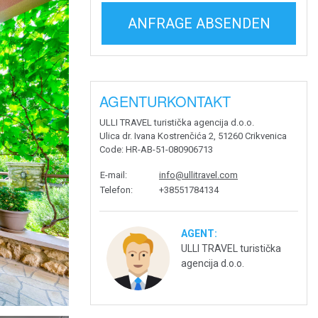
ANFRAGE ABSENDEN
AGENTURKONTAKT
ULLI TRAVEL turistička agencija d.o.o.
Ulica dr. Ivana Kostrenčića 2, 51260 Crikvenica
Code
: HR-AB-51-080906713
E-mail
:
info@ullitravel.com
Telefon
:
+38551784134
AGENT:
ULLI TRAVEL turistička
agencija d.o.o.