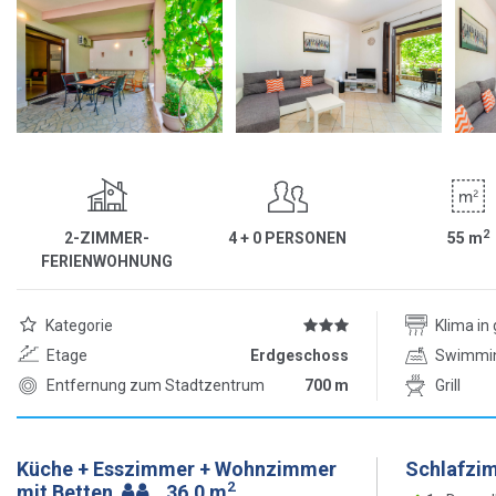
2
2-ZIMMER-
4 + 0 PERSONEN
55
m
FERIENWOHNUNG
Kategorie
Klima i
Etage
Erdgeschoss
Swimmi
Entfernung zum Stadtzentrum
700 m
Grill
Küche + Esszimmer + Wohnzimmer
Schlafzi
2
mit Betten
36.0 m