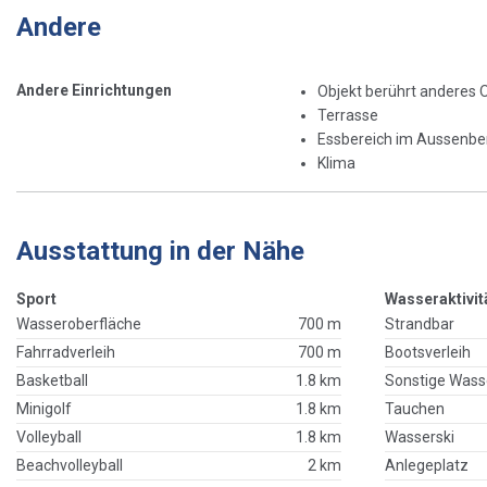
Andere
Andere Einrichtungen
Objekt berührt anderes 
Terrasse
Essbereich im Aussenbe
Klima
Ausstattung in der Nähe
Sport
Wasseraktivit
Wasseroberfläche
700 m
Strandbar
Fahrradverleih
700 m
Bootsverleih
Basketball
1.8 km
Sonstige Wass
Minigolf
1.8 km
Tauchen
Volleyball
1.8 km
Wasserski
Beachvolleyball
2 km
Anlegeplatz