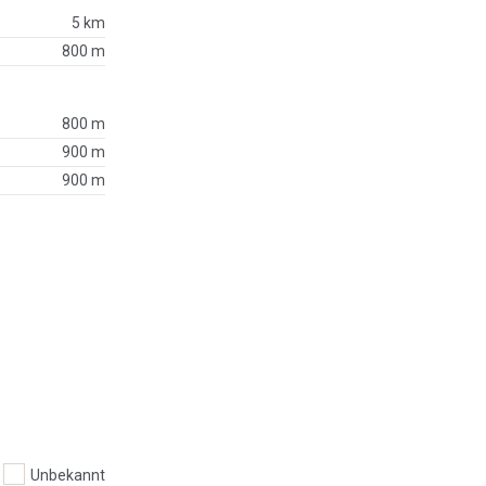
5 km
800 m
800 m
900 m
900 m
Unbekannt