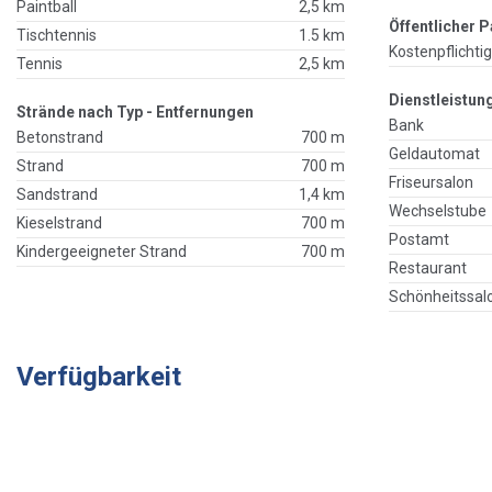
Paintball
2,5 km
Öffentlicher P
Tischtennis
1.5 km
Kostenpflichti
Tennis
2,5 km
Dienstleistun
Strände nach Typ - Entfernungen
Bank
Betonstrand
700 m
Geldautomat
Strand
700 m
Friseursalon
Sandstrand
1,4 km
Wechselstube
Kieselstrand
700 m
Postamt
Kindergeeigneter Strand
700 m
Restaurant
Schönheitssal
Verfügbarkeit