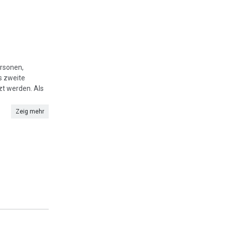
ersonen,
s zweite
zt werden. Als
Zeig mehr