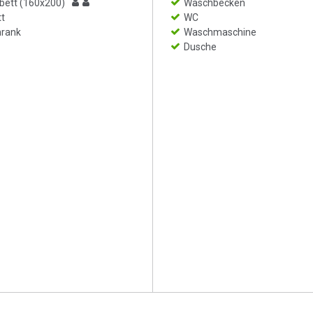
bett (160x200)
Waschbecken
t
WC
hrank
Waschmaschine
Dusche