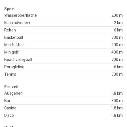
Sport
Wasseroberfläche
200 m
Fahrradverleih
2 km
Reiten
6 km
Basketball
700 m
Minifußball
400 m
Minigolf
400 m
Beachvolleyball
700 m
Paragliding
6 km
Tennis
500 m
Freizeit
Ausgehen
1.8 km
Bar
300 m
Casino
1.8 km
Disco
1.8 km