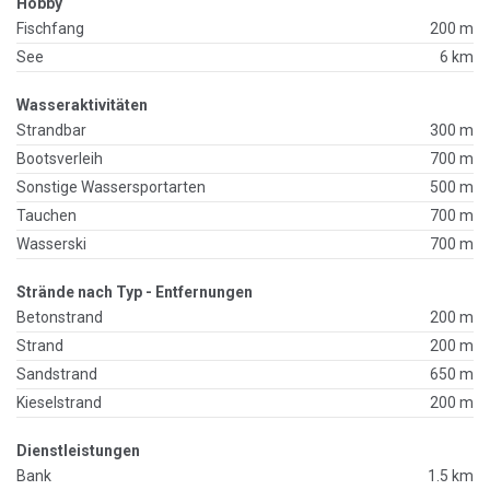
Hobby
Fischfang
200 m
See
6 km
Wasseraktivitäten
Strandbar
300 m
Bootsverleih
700 m
Sonstige Wassersportarten
500 m
Tauchen
700 m
Wasserski
700 m
Strände nach Typ - Entfernungen
Betonstrand
200 m
Strand
200 m
Sandstrand
650 m
Kieselstrand
200 m
Dienstleistungen
Bank
1.5 km