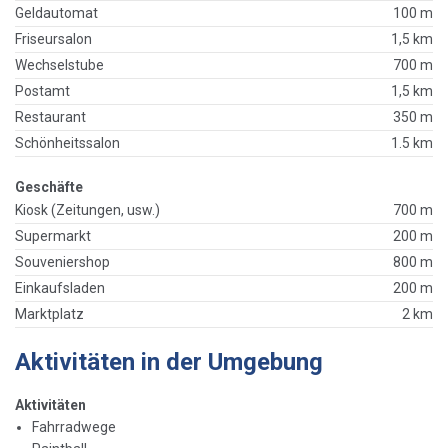
Geldautomat
100 m
Friseursalon
1,5 km
Wechselstube
700 m
Postamt
1,5 km
Restaurant
350 m
Schönheitssalon
1.5 km
Geschäfte
Kiosk (Zeitungen, usw.)
700 m
Supermarkt
200 m
Souveniershop
800 m
Einkaufsladen
200 m
Marktplatz
2 km
Aktivitäten in der Umgebung
Aktivitäten
Fahrradwege