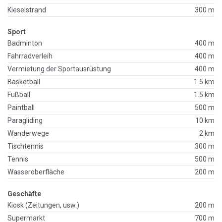
Kieselstrand
300 m
Sport
Badminton
400 m
Fahrradverleih
400 m
Vermietung der Sportausrüstung
400 m
Basketball
1.5 km
Fußball
1.5 km
Paintball
500 m
Paragliding
10 km
Wanderwege
2 km
Tischtennis
300 m
Tennis
500 m
Wasseroberfläche
200 m
Geschäfte
Kiosk (Zeitungen, usw.)
200 m
Supermarkt
700 m