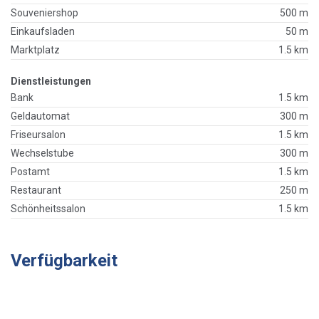
Souveniershop
500 m
Einkaufsladen
50 m
Marktplatz
1.5 km
Dienstleistungen
Bank
1.5 km
Geldautomat
300 m
Friseursalon
1.5 km
Wechselstube
300 m
Postamt
1.5 km
Restaurant
250 m
Schönheitssalon
1.5 km
Verfügbarkeit