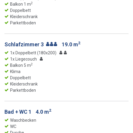
2
Balkon 1 m
Doppelbett
Kleiderschrank
Parkettboden
2
Schlafzimmer 3
19.0 m
1x Doppelbett (180x200)
1x Liegecouch
2
Balkon 5 m
Klima
Doppelbett
Kleiderschrank
Parkettboden
2
Bad + WC 1
4.0 m
Waschbecken
WC
Dusche