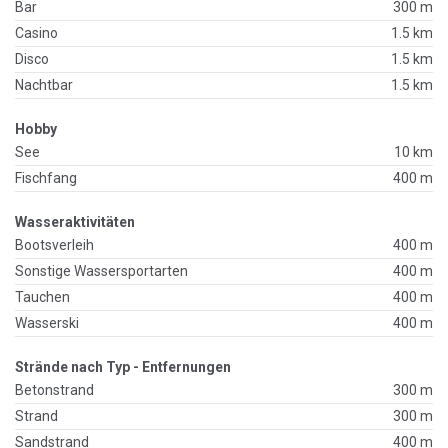
Bar
300 m
Casino
1.5 km
Disco
1.5 km
Nachtbar
1.5 km
Hobby
See
10 km
Fischfang
400 m
Wasseraktivitäten
Bootsverleih
400 m
Sonstige Wassersportarten
400 m
Tauchen
400 m
Wasserski
400 m
Strände nach Typ - Entfernungen
Betonstrand
300 m
Strand
300 m
Sandstrand
400 m