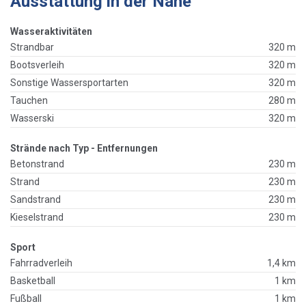
Ausstattung in der Nähe
Wasseraktivitäten
Strandbar
320 m
Bootsverleih
320 m
Sonstige Wassersportarten
320 m
Tauchen
280 m
Wasserski
320 m
Strände nach Typ - Entfernungen
Betonstrand
230 m
Strand
230 m
Sandstrand
230 m
Kieselstrand
230 m
Sport
Fahrradverleih
1,4 km
Basketball
1 km
Fußball
1 km