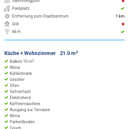
Swimmingpool
Parkplatz
Entfernung zum Stadtzentrum
1 km
Grill
Wi-Fi
2
Küche + Wohnzimmer
21.0 m
2
Balkon 10 m
Klima
Kühlschrank
Geschirr
Ofen
Gefrierfach
Elektroherd
Kaffeemaschine
Ausgang zur Terrasse
Klima
Parkettboden
Couch