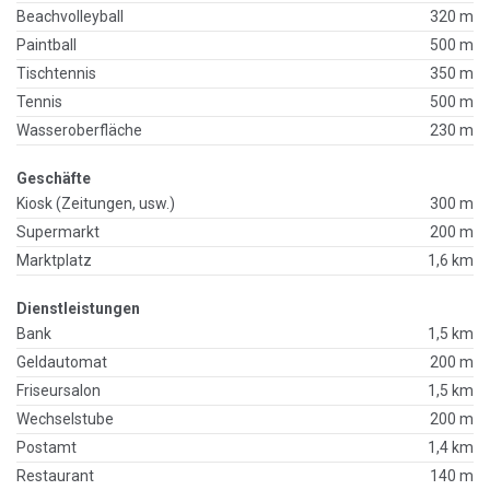
Beachvolleyball
320 m
Paintball
500 m
Tischtennis
350 m
Tennis
500 m
Wasseroberfläche
230 m
Geschäfte
Kiosk (Zeitungen, usw.)
300 m
Supermarkt
200 m
Marktplatz
1,6 km
Dienstleistungen
Bank
1,5 km
Geldautomat
200 m
Friseursalon
1,5 km
Wechselstube
200 m
Postamt
1,4 km
Restaurant
140 m