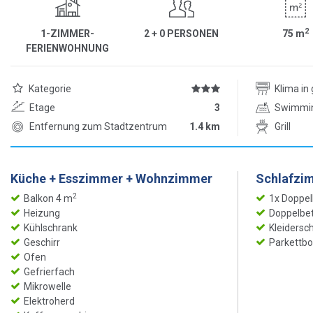
2
1-ZIMMER-
2 + 0 PERSONEN
75
m
FERIENWOHNUNG
Kategorie
Klima i
Etage
3
Swimmi
Entfernung zum Stadtzentrum
1.4 km
Grill
Küche + Esszimmer + Wohnzimmer
Schlafzi
2
Balkon 4 m
1x Doppel
Heizung
Doppelbet
Kühlschrank
Kleidersc
Geschirr
Parkettb
Ofen
Gefrierfach
Mikrowelle
Elektroherd