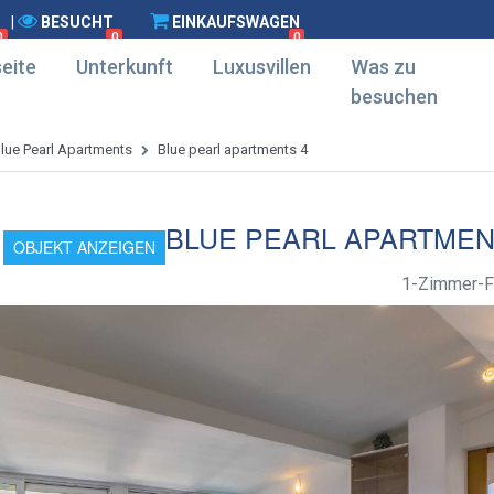
|
BESUCHT
EINKAUFSWAGEN
0
0
0
eite
Unterkunft
Luxusvillen
Was zu
besuchen
lue Pearl Apartments
Blue pearl apartments 4
BLUE PEARL APARTMEN
OBJEKT ANZEIGEN
1-Zimmer-F