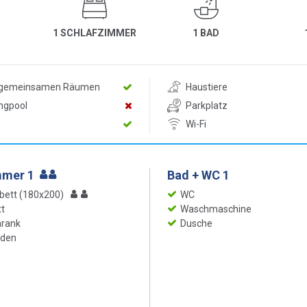
1 SCHLAFZIMMER
1 BAD
n gemeinsamen Räumen
Haustiere
ngpool
Parkplatz
Wi-Fi
mmer 1
Bad + WC 1
bett (180x200)
WC
t
Waschmaschine
hrank
Dusche
oden