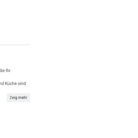
ie Ihr
d Küche sind
Zeig mehr