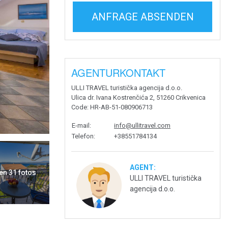
ANFRAGE ABSENDEN
AGENTURKONTAKT
ULLI TRAVEL turistička agencija d.o.o.
Ulica dr. Ivana Kostrenčića 2, 51260 Crikvenica
Code
: HR-AB-51-080906713
E-mail
:
info@ullitravel.com
Telefon
:
+38551784134
AGENT:
en 31 fotos
ULLI TRAVEL turistička
agencija d.o.o.