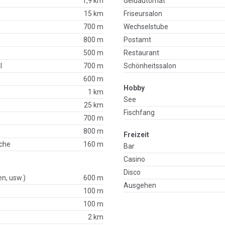
1,9 km
Geldautomat
15 km
Friseursalon
700 m
Wechselstube
800 m
Postamt
500 m
Restaurant
l
700 m
Schönheitssalon
600 m
Hobby
1 km
See
25 km
Fischfang
700 m
800 m
Freizeit
che
160 m
Bar
Casino
Disco
en, usw.)
600 m
Ausgehen
100 m
100 m
2 km