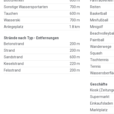
Bootsverleih
600 m
Fahrradverleih
Sonstige Wassersportarten
700 m
Reiten
Tauchen
600 m
Basketball
Wasserski
700 m
Minifußball
Anlegeplatz
1.8 km
Minigolf
Beachvolleybal
Strände nach Typ - Entfernungen
Paintball
Betonstrand
200 m
Wanderwege
Strand
200 m
Squash
Sandstrand
600 m
Tischtennis
Kieselstrand
220 m
Tennis
Felsstrand
200 m
Wasseroberflä
Geschäfte
Kiosk (Zeitung
Supermarkt
Einkaufsladen
Marktplatz