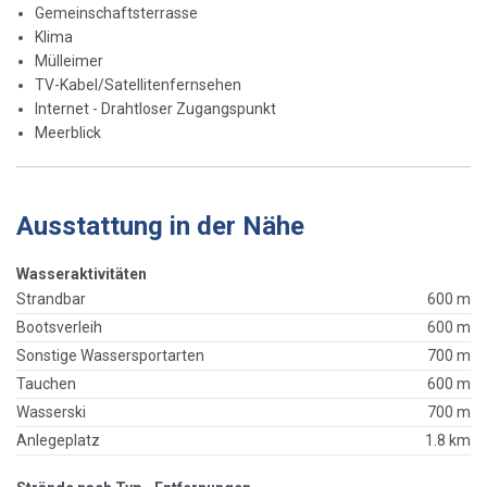
Gemeinschaftsterrasse
Klima
Mülleimer
TV-Kabel/Satellitenfernsehen
Internet - Drahtloser Zugangspunkt
Meerblick
Ausstattung in der Nähe
Wasseraktivitäten
Strandbar
600 m
Bootsverleih
600 m
Sonstige Wassersportarten
700 m
Tauchen
600 m
Wasserski
700 m
Anlegeplatz
1.8 km