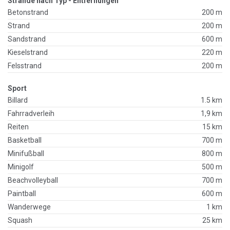
Strände nach Typ - Entfernungen
Betonstrand
200 m
Strand
200 m
Sandstrand
600 m
Kieselstrand
220 m
Felsstrand
200 m
Sport
Billard
1.5 km
Fahrradverleih
1,9 km
Reiten
15 km
Basketball
700 m
Minifußball
800 m
Minigolf
500 m
Beachvolleyball
700 m
Paintball
600 m
Wanderwege
1 km
Squash
25 km