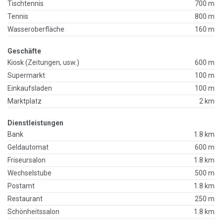
Tischtennis
700 m
Tennis
800 m
Wasseroberfläche
160 m
Geschäfte
Kiosk (Zeitungen, usw.)
600 m
Supermarkt
100 m
Einkaufsladen
100 m
Marktplatz
2 km
Dienstleistungen
Bank
1.8 km
Geldautomat
600 m
Friseursalon
1.8 km
Wechselstube
500 m
Postamt
1.8 km
Restaurant
250 m
Schönheitssalon
1.8 km