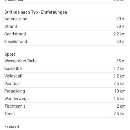
Strände nach Typ - Entfernungen
Betonstrand
80 m
Strand
80 m
Sandstrand
2.2 km
Kieselstrand
80 m
Sport
Wasseroberfläche
85 m
Basketball
1.2 km
Volleyball
1.2 km
Paintball
2.5 km
Paragliding
10 km
Wanderwege
1.5 km
Tischtennis
2 km
Tennis
2.5 km
Freizeit