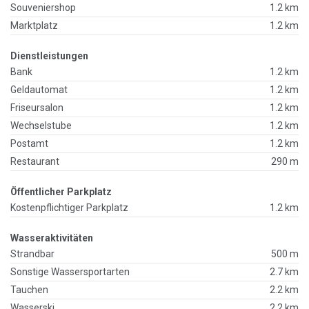
Souveniershop
1.2 km
Marktplatz
1.2 km
Dienstleistungen
Bank
1.2 km
Geldautomat
1.2 km
Friseursalon
1.2 km
Wechselstube
1.2 km
Postamt
1.2 km
Restaurant
290 m
Öffentlicher Parkplatz
Kostenpflichtiger Parkplatz
1.2 km
Wasseraktivitäten
Strandbar
500 m
Sonstige Wassersportarten
2.7 km
Tauchen
2.2 km
Wasserski
2.2 km