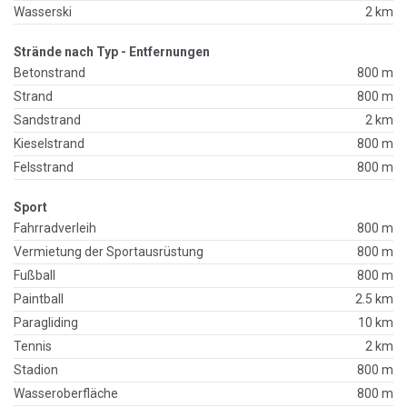
Wasserski
2 km
Strände nach Typ - Entfernungen
Betonstrand
800 m
Strand
800 m
Sandstrand
2 km
Kieselstrand
800 m
Felsstrand
800 m
Sport
Fahrradverleih
800 m
Vermietung der Sportausrüstung
800 m
Fußball
800 m
Paintball
2.5 km
Paragliding
10 km
Tennis
2 km
Stadion
800 m
Wasseroberfläche
800 m