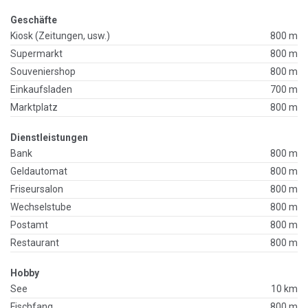
Geschäfte
Kiosk (Zeitungen, usw.)
800 m
Supermarkt
800 m
Souveniershop
800 m
Einkaufsladen
700 m
Marktplatz
800 m
Dienstleistungen
Bank
800 m
Geldautomat
800 m
Friseursalon
800 m
Wechselstube
800 m
Postamt
800 m
Restaurant
800 m
Hobby
See
10 km
Fischfang
800 m