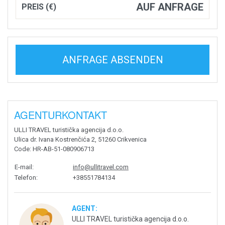
AUF ANFRAGE
PREIS (€)
ANFRAGE ABSENDEN
AGENTURKONTAKT
ULLI TRAVEL turistička agencija d.o.o.
Ulica dr. Ivana Kostrenčića 2, 51260 Crikvenica
Code
: HR-AB-51-080906713
E-mail
:
info@ullitravel.com
Telefon
:
+38551784134
AGENT:
ULLI TRAVEL turistička agencija d.o.o.