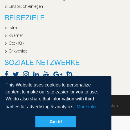
Einspruch einlegen
REISEZIELE
Istra
Kvarner
Otok Krk
Crikvenica
SOZIALE NETZWERKE
This Website uses cookies to personalize
content to make our site easier for you to use.
We do also share that information with third
Copyright © 2020, Croatialan |
Sitemap
| Powered by
Agendum
parties for advertising & analytics.
More info
Got it!