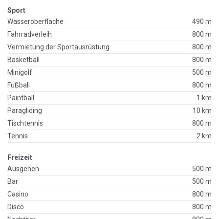
Sport
Wasseroberfläche
490 m
Fahrradverleih
800 m
Vermietung der Sportausrüstung
800 m
Basketball
800 m
Minigolf
500 m
Fußball
800 m
Paintball
1 km
Paragliding
10 km
Tischtennis
800 m
Tennis
2 km
Freizeit
Ausgehen
500 m
Bar
500 m
Casino
800 m
Disco
800 m