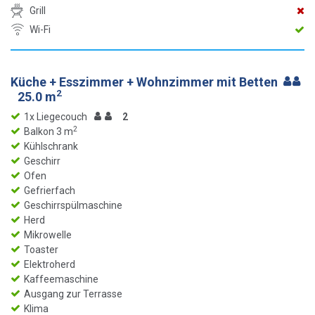
Grill
Wi-Fi
Küche + Esszimmer + Wohnzimmer mit Betten
2
25.0 m
1x Liegecouch
2
2
Balkon 3 m
Kühlschrank
Geschirr
Ofen
Gefrierfach
Geschirrspülmaschine
Herd
Mikrowelle
Toaster
Elektroherd
Kaffeemaschine
Ausgang zur Terrasse
Klima