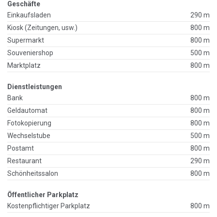
Geschäfte
Einkaufsladen
290 m
Kiosk (Zeitungen, usw.)
800 m
Supermarkt
800 m
Souveniershop
500 m
Marktplatz
800 m
Dienstleistungen
Bank
800 m
Geldautomat
800 m
Fotokopierung
800 m
Wechselstube
500 m
Postamt
800 m
Restaurant
290 m
Schönheitssalon
800 m
Öffentlicher Parkplatz
Kostenpflichtiger Parkplatz
800 m