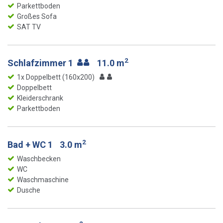
Parkettboden
Großes Sofa
SAT TV
2
Schlafzimmer 1
11.0 m
1x Doppelbett (160x200)
Doppelbett
Kleiderschrank
Parkettboden
2
Bad + WC 1
3.0 m
Waschbecken
WC
Waschmaschine
Dusche