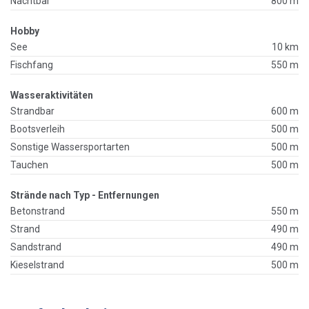
Nachtbar
800 m
Hobby
See
10 km
Fischfang
550 m
Wasseraktivitäten
Strandbar
600 m
Bootsverleih
500 m
Sonstige Wassersportarten
500 m
Tauchen
500 m
Strände nach Typ - Entfernungen
Betonstrand
550 m
Strand
490 m
Sandstrand
490 m
Kieselstrand
500 m