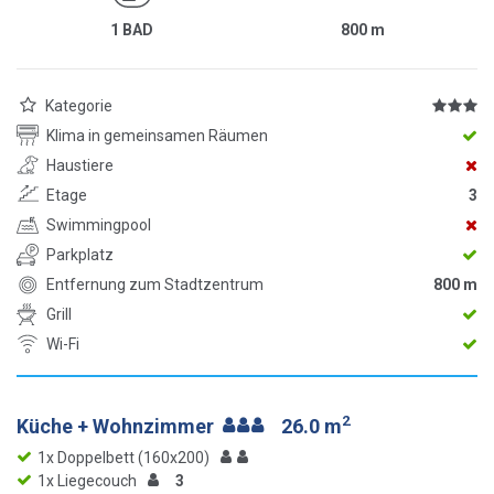
1 BAD
800
m
Kategorie
Klima in gemeinsamen Räumen
Haustiere
Etage
3
Swimmingpool
Parkplatz
Entfernung zum Stadtzentrum
800 m
Grill
Wi-Fi
2
Küche + Wohnzimmer
26.0 m
1x Doppelbett (160x200)
1x Liegecouch
3