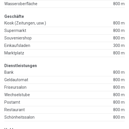
Wasseroberfläche
800 m
Geschäfte
Kiosk (Zeitungen, usw.)
800 m
Supermarkt
800 m
Souveniershop
800 m
Einkaufsladen
300 m
Marktplatz
800 m
Dienstleistungen
Bank
800 m
Geldautomat
800 m
Friseursalon
800 m
Wechselstube
800 m
Postamt
800 m
Restaurant
800 m
Schönheitssalon
800 m