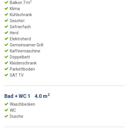
2
Balkon 7 m
Klima
Kühlschrank
Geschirr
Gefrierfach
Herd
Elektroherd
Gemeinsamer Grill
Kaffeemaschine
Doppelbett
Kleiderschrank
Parkettboden
SAT TV
2
Bad + WC 1
4.0 m
Waschbecken
WC
Dusche