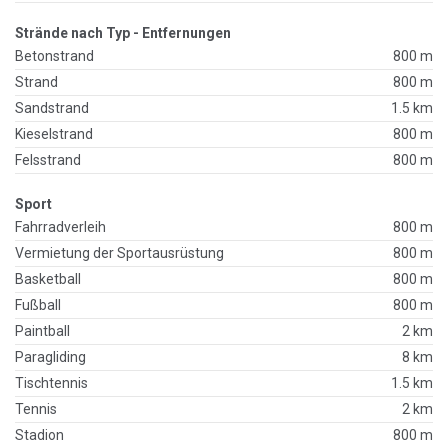
Strände nach Typ - Entfernungen
Betonstrand
800 m
Strand
800 m
Sandstrand
1.5 km
Kieselstrand
800 m
Felsstrand
800 m
Sport
Fahrradverleih
800 m
Vermietung der Sportausrüstung
800 m
Basketball
800 m
Fußball
800 m
Paintball
2 km
Paragliding
8 km
Tischtennis
1.5 km
Tennis
2 km
Stadion
800 m