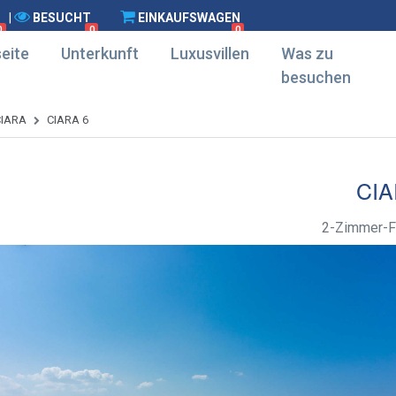
|
BESUCHT
EINKAUFSWAGEN
0
0
0
eite
Unterkunft
Luxusvillen
Was zu
besuchen
CIARA
CIARA 6
CIA
2-Zimmer-F