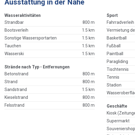
Ausstattung in der Nähe
Wasseraktivitäten
Sport
Strandbar
800 m
Fahrradverleih
Bootsverleih
1.5 km
Vermietung de
Sonstige Wassersportarten
1.5 km
Basketball
Tauchen
1.5 km
Fußball
Wasserski
1.5 km
Paintball
Paragliding
Strände nach Typ - Entfernungen
Tischtennis
Betonstrand
800 m
Tennis
Strand
800 m
Stadion
Sandstrand
1.5 km
Wasseroberflä
Kieselstrand
800 m
Felsstrand
800 m
Geschäfte
Kiosk (Zeitung
Supermarkt
Souveniersho