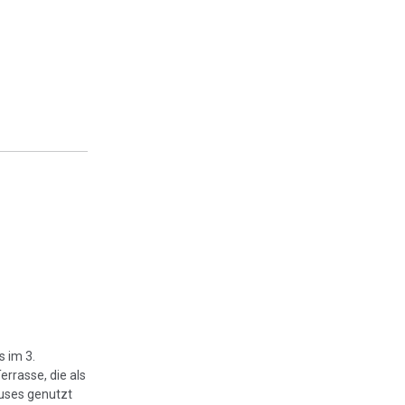
s im 3.
rrasse, die als
auses genutzt