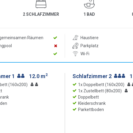
2 SCHLAFZIMMER
1 BAD
n gemeinsamen Räumen
Haustiere
ngpool
Parkplatz
Wi-Fi
2
mmer 1
12.0 m
Schlafzimmer 2
1
bett (160x200)
1x Doppelbett (160x200)
t
1x Zustellbett (80x200)
hrank
Doppelbett
oden
Kleiderschrank
Parkettboden