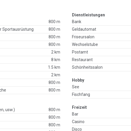
Dienstleistungen
800 m
Bank
r Sportausrüstung
800 m
Geldautomat
800 m
Friseursalon
800 m
Wechselstube
2 km
Postamt
8 km
Restaurant
1.5 km
Schönheitssalon
2 km
Hobby
800 m
See
che
800 m
Fischfang
Freizeit
en, usw.)
800 m
Bar
800 m
Casino
p
800 m
Disco