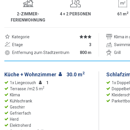
2
2-ZIMMER-
4 + 2 PERSONEN
61
m
FERIENWOHNUNG
Kategorie
Klima i
Etage
3
Swimmi
Entfernung zum Stadtzentrum
800 m
Grill
2
Küche + Wohnzimmer
30.0 m
Schlafzi
1x Liegecouch
1
1x Doppel
2
Terrasse /m2 5 m
Doppelbet
Klima
Kleidersc
Kühlschrank
Parkettb
Geschirr
Gefrierfach
Herd
Elektroherd