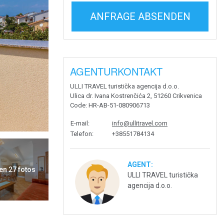
ANFRAGE ABSENDEN
AGENTURKONTAKT
ULLI TRAVEL turistička agencija d.o.o.
Ulica dr. Ivana Kostrenčića 2, 51260 Crikvenica
Code
: HR-AB-51-080906713
E-mail
:
info@ullitravel.com
Telefon
:
+38551784134
AGENT:
en 27 fotos
ULLI TRAVEL turistička
agencija d.o.o.