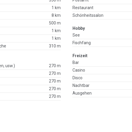
1 km
Restaurant
8 km
Schönheitssalon
500 m
Hobby
1 km
See
1 km
Fischfang
che
310 m
Freizeit
Bar
en, usw.)
270 m
Casino
270 m
Disco
p
270 m
Nachtbar
270 m
Ausgehen
270 m