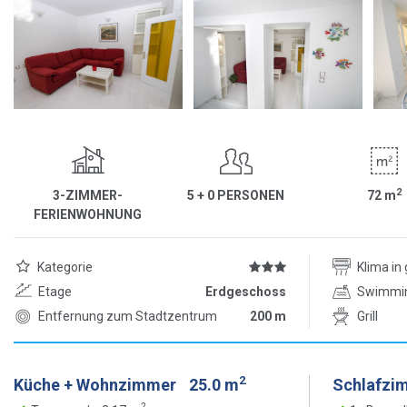
2
3-ZIMMER-
5 + 0 PERSONEN
72
m
FERIENWOHNUNG
Kategorie
Klima i
Etage
Erdgeschoss
Swimmi
Entfernung zum Stadtzentrum
200 m
Grill
2
Küche + Wohnzimmer
25.0 m
Schlafzi
2