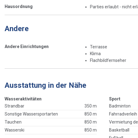
Hausordnung
Parties erlaubt - nicht er
Andere
Andere Einrichtungen
Terrasse
Klima
Flachbildfernseher
Ausstattung in der Nähe
Wasseraktivitäten
Sport
Strandbar
350 m
Badminton
Sonstige Wassersportarten
850 m
Fahrradverleih
Tauchen
850 m
Vermietung de
Wasserski
850 m
Basketball
Fußball