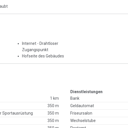
laubt
Internet - Drahtloser
Zugangspunkt
Hofseite des Gebäudes
Dienstleistungen
1 km
Bank
350 m
Geldautomat
r Sportausrüstung
350 m
Friseursalon
350 m
Wechselstube
350 m
Postamt