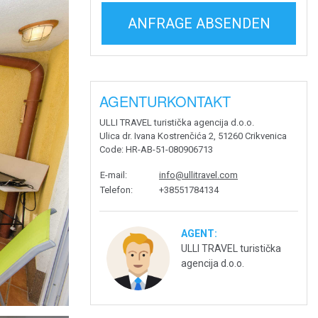
ANFRAGE ABSENDEN
AGENTURKONTAKT
ULLI TRAVEL turistička agencija d.o.o.
Ulica dr. Ivana Kostrenčića 2, 51260 Crikvenica
Code
: HR-AB-51-080906713
E-mail
:
info@ullitravel.com
Telefon
:
+38551784134
AGENT:
ULLI TRAVEL turistička
agencija d.o.o.