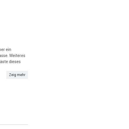
er ein
sse. Weiteres
Gäste dieses
Zeig mehr