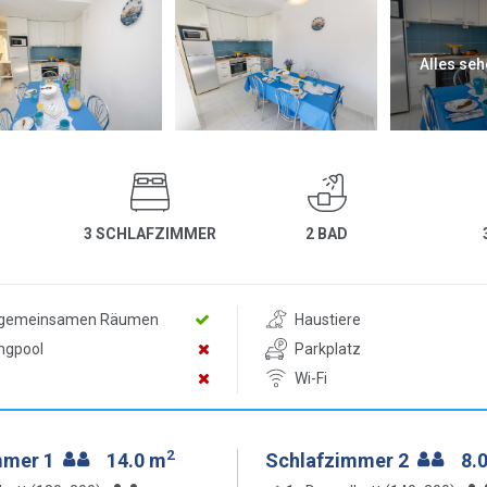
Alles seh
3 SCHLAFZIMMER
2 BAD
n gemeinsamen Räumen
Haustiere
ngpool
Parkplatz
Wi-Fi
2
mmer 1
14.0 m
Schlafzimmer 2
8.