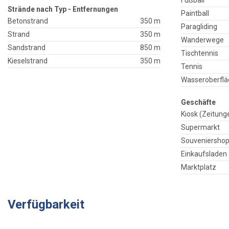
Strände nach Typ - Entfernungen
Paintball
Betonstrand
350 m
Paragliding
Strand
350 m
Wanderwege
Sandstrand
850 m
Tischtennis
Kieselstrand
350 m
Tennis
Wasseroberflä
Geschäfte
Kiosk (Zeitung
Supermarkt
Souveniersho
Einkaufsladen
Marktplatz
Verfügbarkeit