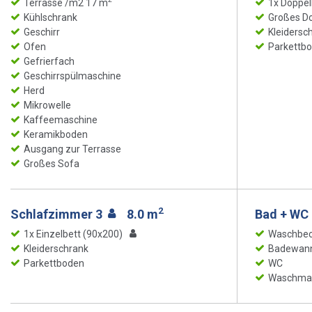
Terrasse /m2 17 m
1x Doppel
Kühlschrank
Großes Do
Geschirr
Kleidersc
Ofen
Parkettb
Gefrierfach
Geschirrspülmaschine
Herd
Mikrowelle
Kaffeemaschine
Keramikboden
Ausgang zur Terrasse
Großes Sofa
2
Schlafzimmer 3
8.0 m
Bad + WC
1x Einzelbett (90x200)
Waschbe
Kleiderschrank
Badewan
Parkettboden
WC
Waschma