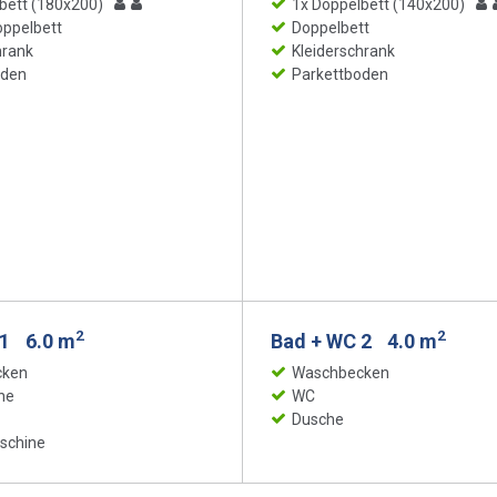
bett (180x200)
1x Doppelbett (140x200)
ppelbett
Doppelbett
hrank
Kleiderschrank
oden
Parkettboden
2
2
 1
6.0 m
Bad + WC 2
4.0 m
cken
Waschbecken
ne
WC
Dusche
schine