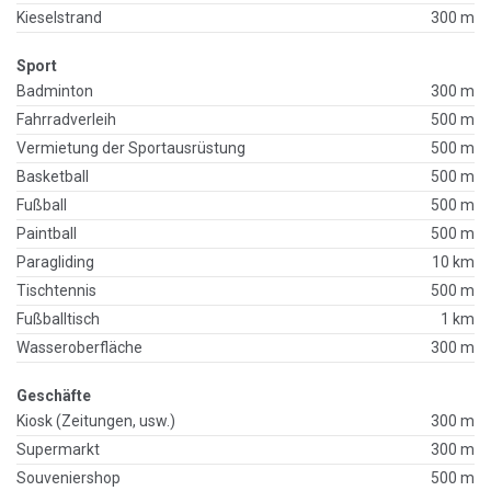
Kieselstrand
300 m
Sport
Badminton
300 m
Fahrradverleih
500 m
Vermietung der Sportausrüstung
500 m
Basketball
500 m
Fußball
500 m
Paintball
500 m
Paragliding
10 km
Tischtennis
500 m
Fußballtisch
1 km
Wasseroberfläche
300 m
Geschäfte
Kiosk (Zeitungen, usw.)
300 m
Supermarkt
300 m
Souveniershop
500 m