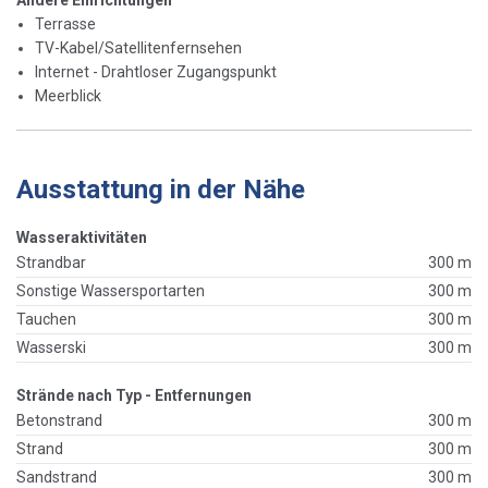
Andere Einrichtungen
Terrasse
TV-Kabel/Satellitenfernsehen
Internet - Drahtloser Zugangspunkt
Meerblick
Ausstattung in der Nähe
Wasseraktivitäten
Strandbar
300 m
Sonstige Wassersportarten
300 m
Tauchen
300 m
Wasserski
300 m
Strände nach Typ - Entfernungen
Betonstrand
300 m
Strand
300 m
Sandstrand
300 m