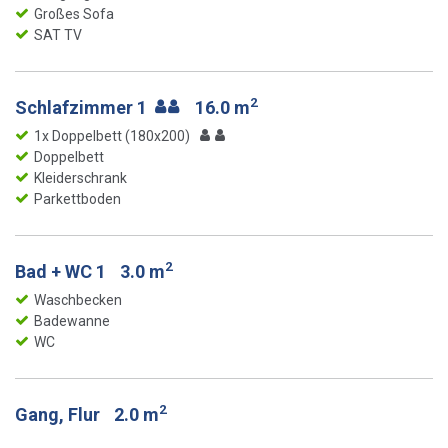
Großes Sofa
SAT TV
2
Schlafzimmer 1
16.0 m
1x Doppelbett (180x200)
Doppelbett
Kleiderschrank
Parkettboden
2
Bad + WC 1
3.0 m
Waschbecken
Badewanne
WC
2
Gang, Flur
2.0 m