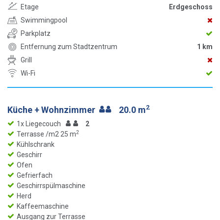
Etage
Erdgeschoss
Swimmingpool
Parkplatz
Entfernung zum Stadtzentrum
1 km
Grill
Wi-Fi
2
Küche + Wohnzimmer
20.0 m
1x Liegecouch
2
2
Terrasse /m2 25 m
Kühlschrank
Geschirr
Ofen
Gefrierfach
Geschirrspülmaschine
Herd
Kaffeemaschine
Ausgang zur Terrasse