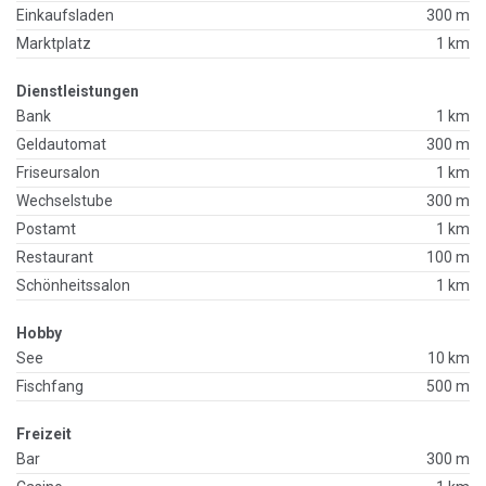
Einkaufsladen
300 m
Marktplatz
1 km
Dienstleistungen
Bank
1 km
Geldautomat
300 m
Friseursalon
1 km
Wechselstube
300 m
Postamt
1 km
Restaurant
100 m
Schönheitssalon
1 km
Hobby
See
10 km
Fischfang
500 m
Freizeit
Bar
300 m