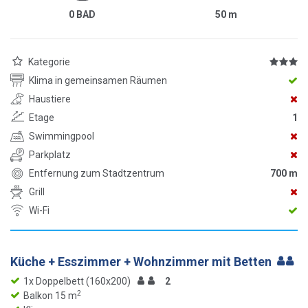
0 BAD
50
m
Kategorie
Klima in gemeinsamen Räumen
Haustiere
Etage
1
Swimmingpool
Parkplatz
Entfernung zum Stadtzentrum
700 m
Grill
Wi-Fi
Küche + Esszimmer + Wohnzimmer mit Betten
1x Doppelbett (160x200)
2
2
Balkon 15 m