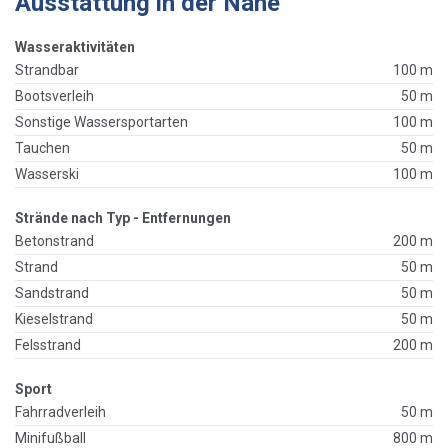
Ausstattung in der Nähe
Wasseraktivitäten
Strandbar
100 m
Bootsverleih
50 m
Sonstige Wassersportarten
100 m
Tauchen
50 m
Wasserski
100 m
Strände nach Typ - Entfernungen
Betonstrand
200 m
Strand
50 m
Sandstrand
50 m
Kieselstrand
50 m
Felsstrand
200 m
Sport
Fahrradverleih
50 m
Minifußball
800 m