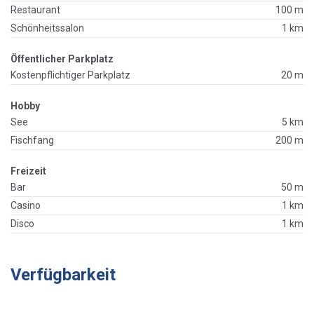
Restaurant
100 m
Schönheitssalon
1 km
Öffentlicher Parkplatz
Kostenpflichtiger Parkplatz
20 m
Hobby
See
5 km
Fischfang
200 m
Freizeit
Bar
50 m
Casino
1 km
Disco
1 km
Verfügbarkeit