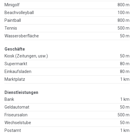
Minigolf
800 m
Beachvolleyball
100 m
Paintball
800 m
Tennis
500 m
Wasseroberfläche
50 m
Geschäfte
Kiosk (Zeitungen, usw.)
50 m
Supermarkt
80 m
Einkaufsladen
80 m
Marktplatz
1 km
Dienstleistungen
Bank
1 km
Geldautomat
50 m
Friseursalon
500 m
Wechselstube
50 m
Postamt
1 km