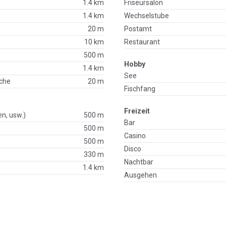
1.4 km
Friseursalon
1.4 km
Wechselstube
20 m
Postamt
10 km
Restaurant
500 m
Hobby
1.4 km
See
che
20 m
Fischfang
Freizeit
en, usw.)
500 m
Bar
500 m
Casino
p
500 m
Disco
330 m
Nachtbar
1.4 km
Ausgehen