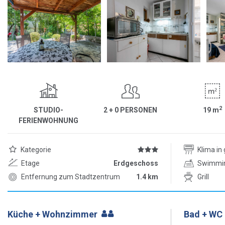
2
STUDIO-
2 + 0 PERSONEN
19
m
FERIENWOHNUNG
Kategorie
Klima i
Etage
Erdgeschoss
Swimmi
Entfernung zum Stadtzentrum
1.4 km
Grill
Küche + Wohnzimmer
Bad + WC 