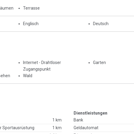
Räumen
Terrasse
Englisch
Deutsch
Internet - Drahtloser
Garten
Zugangspunkt
sehen
Wald
Dienstleistungen
1 km
Bank
r Sportausrüstung
1 km
Geldautomat