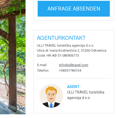
ANFRAGE ABSENDEN
AGENTURKONTAKT
ULLI TRAVEL turistička agencija d.o.o.
Ulica dr. Ivana Kostrenčića 2, 51260 Crikvenica
Code
: HR-AB-51-080906713
E-mail
:
info@ullitravel.com
Telefon
:
+38551784134
AGENT:
ULLI TRAVEL turistička
agencija d.o.o.