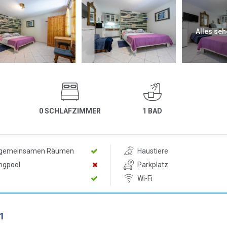
Alles seh
0 SCHLAFZIMMER
1 BAD
n gemeinsamen Räumen
Haustiere
ngpool
Parkplatz
Wi-Fi
1