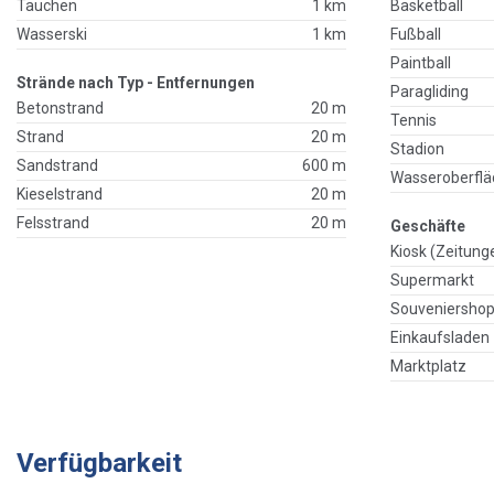
Tauchen
1 km
Basketball
Wasserski
1 km
Fußball
Paintball
Strände nach Typ - Entfernungen
Paragliding
Betonstrand
20 m
Tennis
Strand
20 m
Stadion
Sandstrand
600 m
Wasseroberflä
Kieselstrand
20 m
Felsstrand
20 m
Geschäfte
Kiosk (Zeitung
Supermarkt
Souveniersho
Einkaufsladen
Marktplatz
Verfügbarkeit