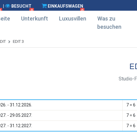
|
BESUCHT
EINKAUFSWAGEN
0
0
0
eite
Unterkunft
Luxusvillen
Was zu
besuchen
DIT
EDIT 3
E
Studio-
26. - 31.12.2026.
7 = 6
27. - 29.05.2027.
7 = 6
27. - 31.12.2027.
7 = 6