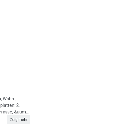
m, Wohn-,
latten: 2,
rasse, &uum...
Zeig mehr