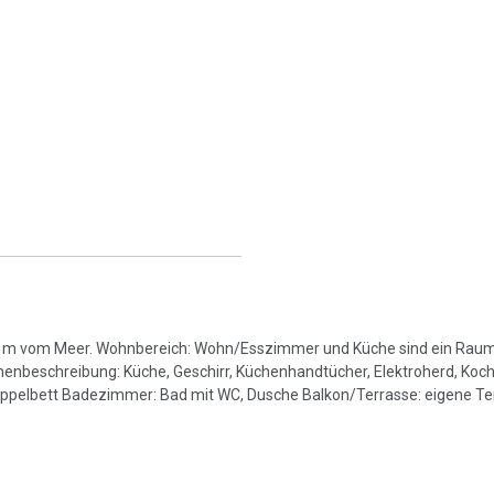
r 20 m vom Meer. Wohnbereich: Wohn/Esszimmer und Küche sind ein Rau
henbeschreibung: Küche, Geschirr, Küchenhandtücher, Elektroherd, Kochp
Doppelbett Badezimmer: Bad mit WC, Dusche Balkon/Terrasse: eigene Ter