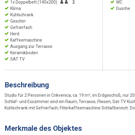
1x Doppelbett (140x200)
2
WC
Klima
Dusche
Kühlschrank
Geschirr
Gefrierfach
Herd
Kaffeemaschine
Ausgang zur Terrasse
Keramikboden
SAT TV
Beschreibung
Studio für 2 Personen in Crikvenica, ca. 19 m², im Erdgeschoß, nu
Schlaf- und Esszimmer sind ein Raum, Terrasse, Fliesen, Sat-TV Küc
Kühlschrank mit Gefrierfach, Filterkaffeemaschine Schlafbereich: 
Merkmale des Objektes