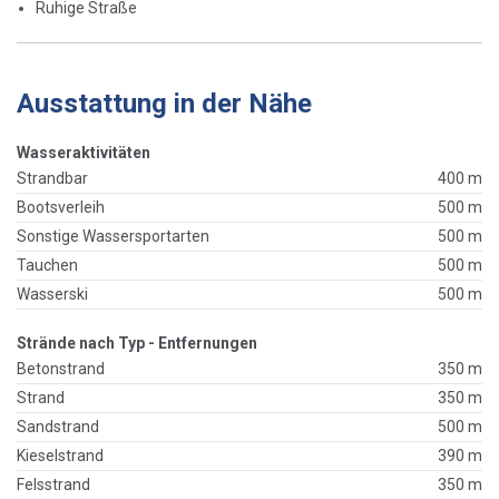
Ruhige Straße
Ausstattung in der Nähe
Wasseraktivitäten
Strandbar
400 m
Bootsverleih
500 m
Sonstige Wassersportarten
500 m
Tauchen
500 m
Wasserski
500 m
Strände nach Typ - Entfernungen
Betonstrand
350 m
Strand
350 m
Sandstrand
500 m
Kieselstrand
390 m
Felsstrand
350 m