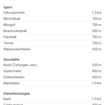
Sport
Fahrradverleih
1,3 km
Minifußball
700 m
Minigolf
700 m
Beachvolleyball
500 m
Paintball
700 m
Tennis
700 m
Wasseroberfläche
350 m
Geschäfte
Kiosk (Zeitungen, usw.)
500 m
Supermarkt
400 m
Einkaufsladen
400 m
Marktplatz
1,5 km
Dienstleistungen
Bank
1,3 km
Geldautomat
400 m