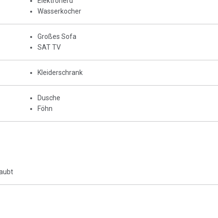
Elektroherd
Wasserkocher
Großes Sofa
SAT TV
Kleiderschrank
Dusche
Föhn
laubt