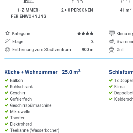
2
1-ZIMMER-
2 + 0 PERSONEN
41
m
FERIENWOHNUNG
Kategorie
Klima i
Etage
2
Swimmi
Entfernung zum Stadtzentrum
900 m
Grill
2
Küche + Wohnzimmer
25.0 m
Schlafzi
Balkon
1x Doppel
Kühlschrank
Klima
Geschirr
Doppelbet
Gefrierfach
Kleidersc
Geschirrspülmaschine
Mikrowelle
Toaster
Elektroherd
Teekanne (Wasserkocher)