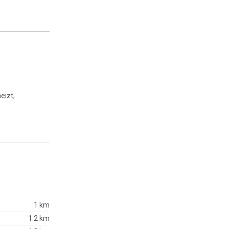
eizt,
1 km
1.2 km