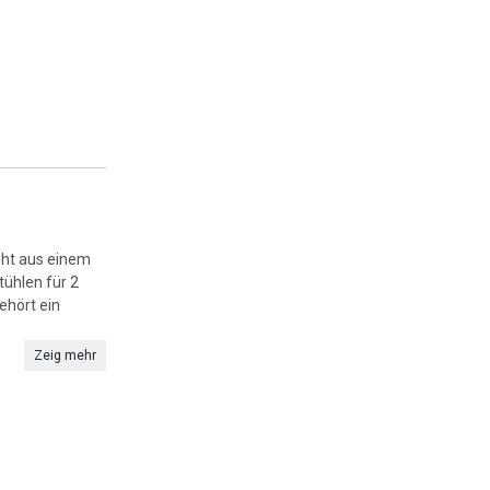
eht aus einem
ühlen für 2
ehört ein
Zeig mehr