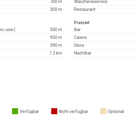
700 m
Wäschereiservice
300 m
Restaurant
Freizeit
en, usw.)
500 m
Bar
950 m
Casino
390 m
Disco
1.3 km
Nachtbar
Verfügbar
Nicht verfügbar
Optional