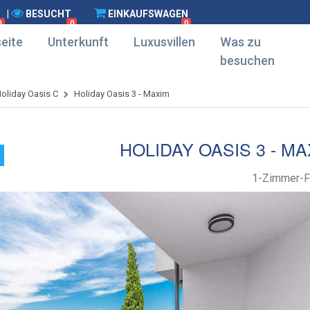
|
BESUCHT
EINKAUFSWAGEN
0
0
0
eite
Unterkunft
Luxusvillen
Was zu
besuchen
oliday Oasis C
Holiday Oasis 3 - Maxim
HOLIDAY OASIS 3 - MA
1-Zimmer-F