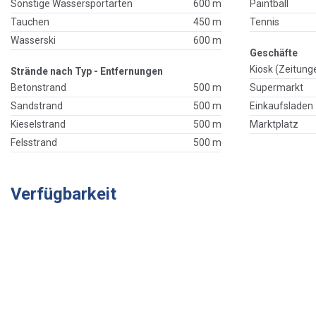
Sonstige Wassersportarten
600 m
Paintball
Tauchen
450 m
Tennis
Wasserski
600 m
Geschäfte
Kiosk (Zeitung
Strände nach Typ - Entfernungen
Betonstrand
500 m
Supermarkt
Sandstrand
500 m
Einkaufsladen
Kieselstrand
500 m
Marktplatz
Felsstrand
500 m
Verfügbarkeit