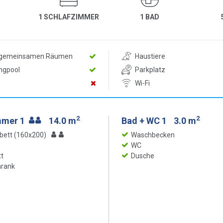
1 SCHLAFZIMMER
1 BAD
n gemeinsamen Räumen
Haustiere
ngpool
Parkplatz
Wi-Fi
2
2
mmer 1
14.0 m
Bad + WC 1
3.0 m
bett (160x200)
Waschbecken
WC
t
Dusche
hrank