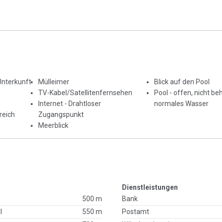
Unterkunft
Mülleimer
Blick auf den Pool
TV-Kabel/Satellitenfernsehen
Pool - offen, nicht beh
Internet - Drahtloser
normales Wasser
reich
Zugangspunkt
Meerblick
Dienstleistungen
500 m
Bank
l
550 m
Postamt