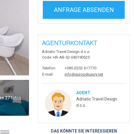
ANFRAGE ABSENDEN
AGENTURKONTAKT
Adriatic Travel Design d.o.o.
Code
: HR-AB-52-040190525
Telefon
:
+385 (0)52 617770
E-mail
:
info@europeluxury.net
AGENT:
en 27 fotos
Adriatic Travel Design
d.o.o.
DAS KÖNNTE SIE INTERESSIEREN