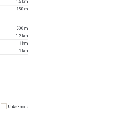
1.5 km
150 m
500 m
1.2 km
1 km
1 km
Unbekannt