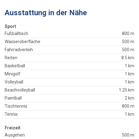
Ausstattung in der Nähe
Sport
Fußballtisch
800 m
Wasseroberfläche
500 m
Fahrradverleih
500 m
Reiten
8.5 km
Basketball
1 km
Minigolf
1 km
Volleyball
1 km
Beachvolleyball
1.25 km
Paintball
2 km
Tischtennis
800 m
Tennis
1 km
Freizeit
Ausgehen
500 m