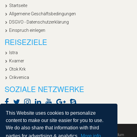
Startseite
Allgemeine Geschäftsbedingungen
DSGVO - Datenschutzerklärung
Einspruch einlegen
REISEZIELE
Istra
Kvarner
Otok Krk
Crikvenica
SOZIALE NETZWERKE
This Website uses cookies to personalize
content to make our site easier for you to use.
We do also share that information with third
Copyright © 2020, Croatialan |
Sitemap
| Powered by
Agendum
parties for advertising & analytics.
More info