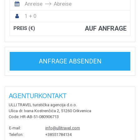
Anreise
Abreise
1 + 0
AUF ANFRAGE
PREIS (€)
ANFRAGE ABSENDEN
AGENTURKONTAKT
ULLI TRAVEL turistička agencija d.o.o.
Ulica dr. Ivana Kostrenčića 2, 51260 Crikvenica
Code
: HR-AB-51-080906713
E-mail
:
info@ullitravel.com
Telefon
:
+38551784134