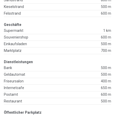
Kieselstrand
500 m
Felsstrand
600 m
Geschäfte
Supermarkt
1 km
Souveniershop
600 m
Einkaufsladen
500 m
Marktplatz
700 m
Dienstleistungen
Bank
500 m
Geldautomat
500 m
Friseursalon
400 m
Internetcafe
650 m
Postamt
600 m
Restaurant
500 m
Öffentlicher Parkplatz