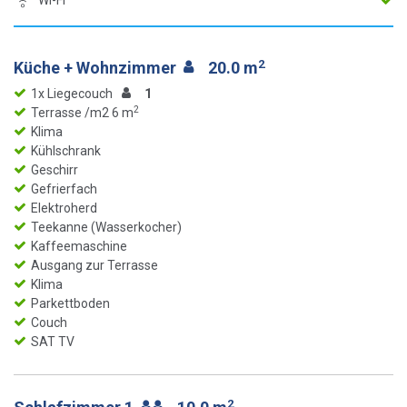
Wi-Fi
2
Küche + Wohnzimmer
20.0 m
1x Liegecouch
1
2
Terrasse /m2 6 m
Klima
Kühlschrank
Geschirr
Gefrierfach
Elektroherd
Teekanne (Wasserkocher)
Kaffeemaschine
Ausgang zur Terrasse
Klima
Parkettboden
Couch
SAT TV
2