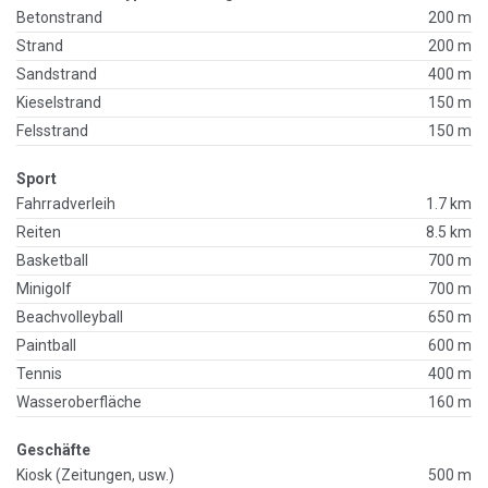
Betonstrand
200 m
Strand
200 m
Sandstrand
400 m
Kieselstrand
150 m
Felsstrand
150 m
Sport
Fahrradverleih
1.7 km
Reiten
8.5 km
Basketball
700 m
Minigolf
700 m
Beachvolleyball
650 m
Paintball
600 m
Tennis
400 m
Wasseroberfläche
160 m
Geschäfte
Kiosk (Zeitungen, usw.)
500 m