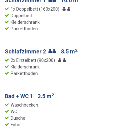
Schlafzimmer 1
10.0 m
1x Doppelbett (160x200)
Doppelbett
Kleiderschrank
Parkettboden
2
Schlafzimmer 2
8.5 m
2x Einzelbett (90x200)
Kleiderschrank
Parkettboden
2
Bad + WC 1
3.5 m
Waschbecken
WC
Dusche
Föhn