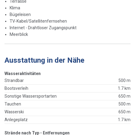
Terrasse
Klima
Bügeleisen
TV-Kabel/Satellitenfernsehen
Internet - Drahtloser Zugangspunkt
Meerblick
Ausstattung in der Nähe
Wasseraktivitäten
Strandbar
500 m
Bootsverleih
1.7 km
Sonstige Wassersportarten
650 m
Tauchen
500 m
Wasserski
650 m
Anlegeplatz
1.7 km
Strände nach Typ - Entfernungen