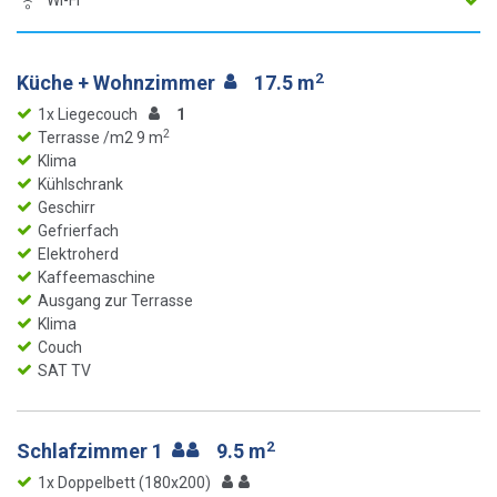
Wi-Fi
2
Küche + Wohnzimmer
17.5 m
1x Liegecouch
1
2
Terrasse /m2 9 m
Klima
Kühlschrank
Geschirr
Gefrierfach
Elektroherd
Kaffeemaschine
Ausgang zur Terrasse
Klima
Couch
SAT TV
2
Schlafzimmer 1
9.5 m
1x Doppelbett (180x200)