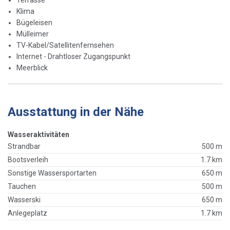
Terrasse
Klima
Bügeleisen
Mülleimer
TV-Kabel/Satellitenfernsehen
Internet - Drahtloser Zugangspunkt
Meerblick
Ausstattung in der Nähe
Wasseraktivitäten
Strandbar
500 m
Bootsverleih
1.7 km
Sonstige Wassersportarten
650 m
Tauchen
500 m
Wasserski
650 m
Anlegeplatz
1.7 km