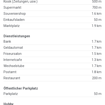
Kiosk (Zeitungen, usw.)
500 m
Supermarkt
700 m
Souveniershop
1.6 km
Einkaufsladen
50 m
Marktplatz
1.9 km
Dienstleistungen
Bank
1.7 km
Geldautomat
1.7 km
Friseursalon
1.5 km
Internetcafe
1.3 km
Wechselstube
1.7 km
Postamt
1.8 km
Restaurant
200 m
Öffentlicher Parkplatz
Parkplatz
50 m
Hobby