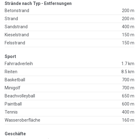
Strände nach Typ - Entfernungen
Betonstrand
200 m
Strand
200 m
Sandstrand
400 m
Kieselstrand
150 m
Felsstrand
150 m
Sport
Fahrradverleih
1.7 km
Reiten
8.5 km
Basketball
700 m
Minigolf
700 m
Beachvolleyball
650 m
Paintball
600 m
Tennis
400 m
Wasseroberfläche
160 m
Geschäfte