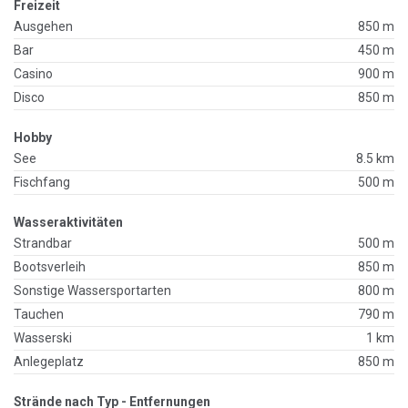
Freizeit
Ausgehen
850 m
Bar
450 m
Casino
900 m
Disco
850 m
Hobby
See
8.5 km
Fischfang
500 m
Wasseraktivitäten
Strandbar
500 m
Bootsverleih
850 m
Sonstige Wassersportarten
800 m
Tauchen
790 m
Wasserski
1 km
Anlegeplatz
850 m
Strände nach Typ - Entfernungen