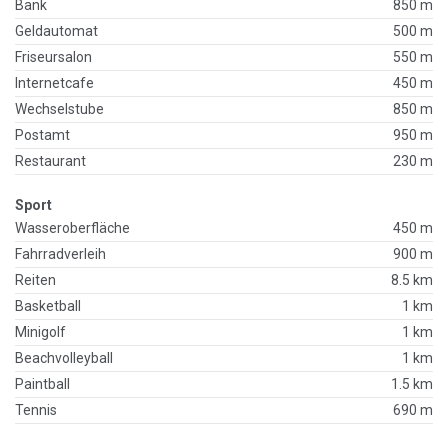
Bank
850 m
Geldautomat
500 m
Friseursalon
550 m
Internetcafe
450 m
Wechselstube
850 m
Postamt
950 m
Restaurant
230 m
Sport
Wasseroberfläche
450 m
Fahrradverleih
900 m
Reiten
8.5 km
Basketball
1 km
Minigolf
1 km
Beachvolleyball
1 km
Paintball
1.5 km
Tennis
690 m