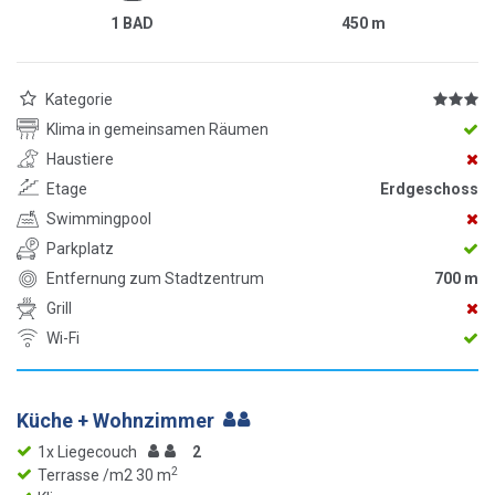
1 BAD
450
m
Kategorie
Klima in gemeinsamen Räumen
Haustiere
Etage
Erdgeschoss
Swimmingpool
Parkplatz
Entfernung zum Stadtzentrum
700 m
Grill
Wi-Fi
Küche + Wohnzimmer
1x Liegecouch
2
2
Terrasse /m2 30 m