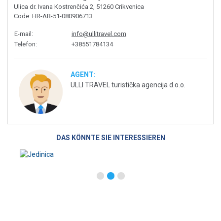
Ulica dr. Ivana Kostrenčića 2, 51260 Crikvenica
Code
: HR-AB-51-080906713
E-mail
:
info@ullitravel.com
Telefon
:
+38551784134
AGENT:
ULLI TRAVEL turistička agencija d.o.o.
DAS KÖNNTE SIE INTERESSIEREN