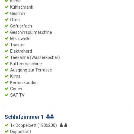
Klima
Kühlschrank
Geschirr
Ofen
Gefrierfach
Geschirrspülmaschine
Mikrowelle
Toaster
Elektroherd
Teekanne (Wasserkocher)
Kaffeemaschine
Ausgang zur Terrasse
Klima
Keramikboden
Couch
SAT TV
Schlafzimmer 1
1x Doppelbett (180x200)
Doppelbett