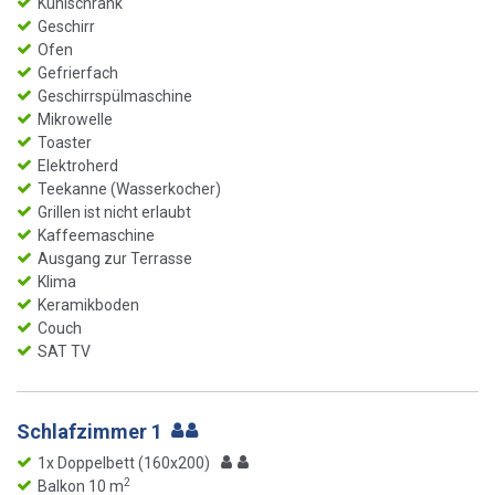
Kühlschrank
Geschirr
Ofen
Gefrierfach
Geschirrspülmaschine
Mikrowelle
Toaster
Elektroherd
Teekanne (Wasserkocher)
Grillen ist nicht erlaubt
Kaffeemaschine
Ausgang zur Terrasse
Klima
Keramikboden
Couch
SAT TV
Schlafzimmer 1
1x Doppelbett (160x200)
2
Balkon 10 m