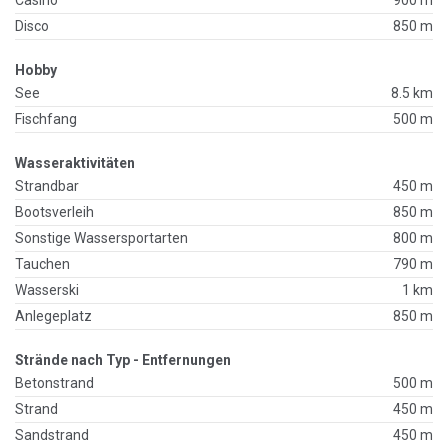
Disco
850 m
Hobby
See
8.5 km
Fischfang
500 m
Wasseraktivitäten
Strandbar
450 m
Bootsverleih
850 m
Sonstige Wassersportarten
800 m
Tauchen
790 m
Wasserski
1 km
Anlegeplatz
850 m
Strände nach Typ - Entfernungen
Betonstrand
500 m
Strand
450 m
Sandstrand
450 m