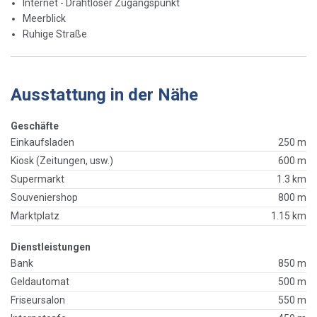
Internet - Drahtloser Zugangspunkt
Meerblick
Ruhige Straße
Ausstattung in der Nähe
Geschäfte
Einkaufsladen
250 m
Kiosk (Zeitungen, usw.)
600 m
Supermarkt
1.3 km
Souveniershop
800 m
Marktplatz
1.15 km
Dienstleistungen
Bank
850 m
Geldautomat
500 m
Friseursalon
550 m