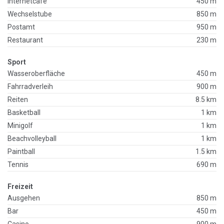
Internetcafe
450 m
Wechselstube
850 m
Postamt
950 m
Restaurant
230 m
Sport
Wasseroberfläche
450 m
Fahrradverleih
900 m
Reiten
8.5 km
Basketball
1 km
Minigolf
1 km
Beachvolleyball
1 km
Paintball
1.5 km
Tennis
690 m
Freizeit
Ausgehen
850 m
Bar
450 m
Casino
900 m