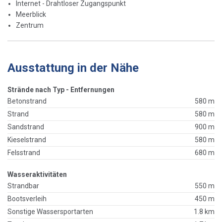
Internet - Drahtloser Zugangspunkt
Meerblick
Zentrum
Ausstattung in der Nähe
Strände nach Typ - Entfernungen
Betonstrand
580 m
Strand
580 m
Sandstrand
900 m
Kieselstrand
580 m
Felsstrand
680 m
Wasseraktivitäten
Strandbar
550 m
Bootsverleih
450 m
Sonstige Wassersportarten
1.8 km