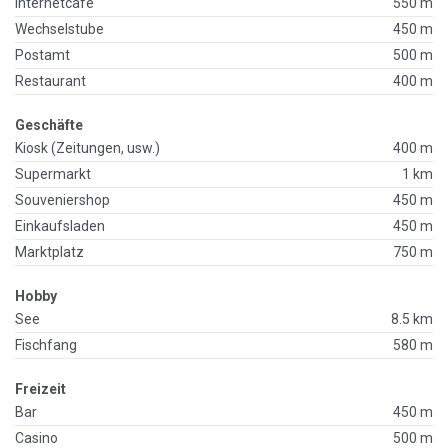
Internetcafe
550 m
Wechselstube
450 m
Postamt
500 m
Restaurant
400 m
Geschäfte
Kiosk (Zeitungen, usw.)
400 m
Supermarkt
1 km
Souveniershop
450 m
Einkaufsladen
450 m
Marktplatz
750 m
Hobby
See
8.5 km
Fischfang
580 m
Freizeit
Bar
450 m
Casino
500 m