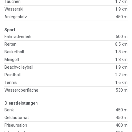
Tauchen
1.7 km
Wasserski
1.9 km
Anlegeplatz
450 m
Sport
Fahrradverleih
500 m
Reiten
8.5 km
Basketball
1.8 km
Minigolf
1.8 km
Beachvolleyball
1.9 km
Paintball
2.2 km
Tennis
1.6 km
Wasseroberfläche
530 m
Dienstleistungen
Bank
450 m
Geldautomat
450 m
Friseursalon
400 m