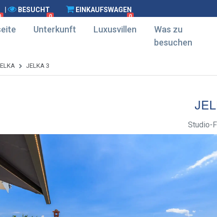
|
BESUCHT
EINKAUFSWAGEN
0
0
0
eite
Unterkunft
Luxusvillen
Was zu
besuchen
JELKA
JELKA 3
JEL
Studio-