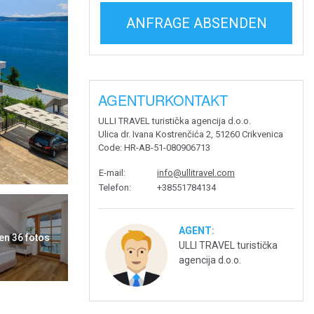
ANFRAGE ABSENDEN
AGENTURKONTAKT
ULLI TRAVEL turistička agencija d.o.o.
Ulica dr. Ivana Kostrenčića 2, 51260 Crikvenica
Code
: HR-AB-51-080906713
E-mail
:
info@ullitravel.com
Telefon
:
+38551784134
AGENT:
en 36 fotos
ULLI TRAVEL turistička
agencija d.o.o.