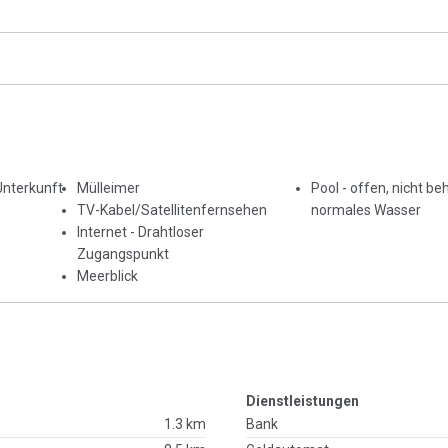
Unterkunft
Mülleimer
Pool - offen, nicht beh
TV-Kabel/Satellitenfernsehen
normales Wasser
Internet - Drahtloser
Zugangspunkt
Meerblick
Dienstleistungen
1.3 km
Bank