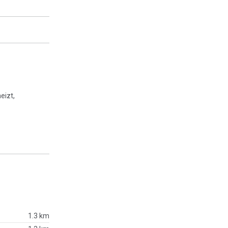
eizt,
1.3 km