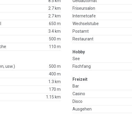
8.5 km
Geldautomat
2.7 km
Friseursalon
2.7 km
Internetcafe
l
650 m
Wechselstube
3.4 km
Postamt
500 m
Restaurant
che
110 m
Hobby
See
en, usw.)
500 m
Fischfang
400 m
Freizeit
p
1.3 km
Bar
170 m
Casino
1.15 km
Disco
Ausgehen