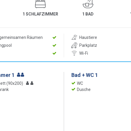
1 SCHLAFZIMMER
1 BAD
n gemeinsamen Räumen
Haustiere
ngpool
Parkplatz
Wi-Fi
mmer 1
Bad + WC 1
bett (90x200)
WC
hrank
Dusche