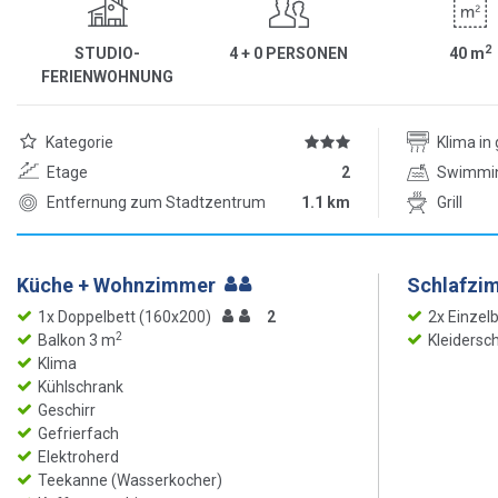
2
STUDIO-
4 + 0 PERSONEN
40
m
FERIENWOHNUNG
Kategorie
Klima i
Etage
2
Swimmi
Entfernung zum Stadtzentrum
1.1 km
Grill
Küche + Wohnzimmer
Schlafzi
1x Doppelbett (160x200)
2
2x Einzel
2
Balkon 3 m
Kleidersc
Klima
Kühlschrank
Geschirr
Gefrierfach
Elektroherd
Teekanne (Wasserkocher)