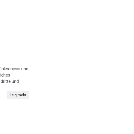
Crikvenicas und
liches
dritte und
Zeig mehr