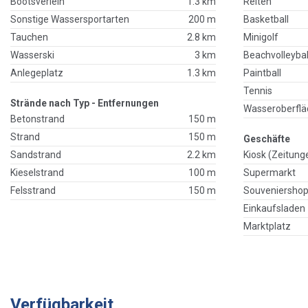
Bootsverleih
1.3 km
Reiten
Sonstige Wassersportarten
200 m
Basketball
Tauchen
2.8 km
Minigolf
Wasserski
3 km
Beachvolleybal
Anlegeplatz
1.3 km
Paintball
Tennis
Strände nach Typ - Entfernungen
Wasseroberflä
Betonstrand
150 m
Strand
150 m
Geschäfte
Sandstrand
2.2 km
Kiosk (Zeitung
Kieselstrand
100 m
Supermarkt
Felsstrand
150 m
Souveniersho
Einkaufsladen
Marktplatz
Verfügbarkeit