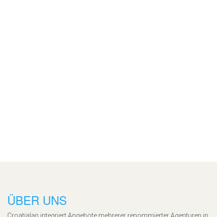
ÜBER UNS
Croatialan integriert Angebote mehrerer renommierter Agenturen in