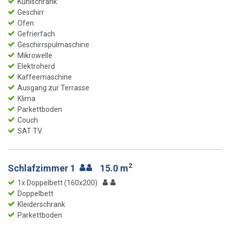
Kühlschrank
Geschirr
Ofen
Gefrierfach
Geschirrspülmaschine
Mikrowelle
Elektroherd
Kaffeemaschine
Ausgang zur Terrasse
Klima
Parkettboden
Couch
SAT TV
2
Schlafzimmer 1
15.0 m
1x Doppelbett (160x200)
Doppelbett
Kleiderschrank
Parkettboden