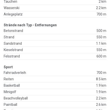
Tauchen
2 km
Wasserski
2.2 km
Anlegeplatz
700 m
Strände nach Typ - Entfernungen
Betonstrand
500 m
Strand
550 m
Sandstrand
1.1 km
Kieselstrand
550 m
Felsstrand
600 m
Sport
Fahrradverleih
700 m
Reiten
8.5 km
Basketball
1.9 km
Minigolf
1.9 km
Beachvolleyball
2.2 km
Paintball
2.6 km