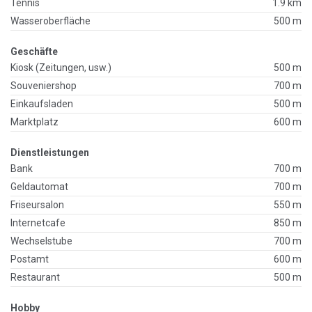
Tennis
1.9 km
Wasseroberfläche
500 m
Geschäfte
Kiosk (Zeitungen, usw.)
500 m
Souveniershop
700 m
Einkaufsladen
500 m
Marktplatz
600 m
Dienstleistungen
Bank
700 m
Geldautomat
700 m
Friseursalon
550 m
Internetcafe
850 m
Wechselstube
700 m
Postamt
600 m
Restaurant
500 m
Hobby