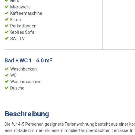
Herd
Mikrowelle
Kaffeemaschine
Klima
Parkettboden
Großes Sofa
SAT TV
2
Bad + WC 1
6.0 m
Waschbecken
WC
Waschmaschine
Dusche
Beschreibung
Die für 4-5 Personen geeignete Ferienwohnung besteht aus einer k
einem Badezimmer und einem möblierten überdachten Terrasse. In 