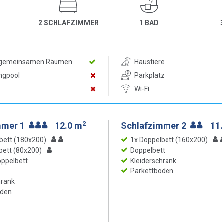
2 SCHLAFZIMMER
1 BAD
n gemeinsamen Räumen
Haustiere
ngpool
Parkplatz
Wi-Fi
2
mmer 1
12.0 m
Schlafzimmer 2
11
bett (180x200)
1x Doppelbett (160x200)
lbett (80x200)
Doppelbett
ppelbett
Kleiderschrank
Parkettboden
hrank
oden