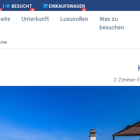
|
BESUCHT
EINKAUFSWAGEN
0
0
0
eite
Unterkunft
Luxusvillen
Was zu
besuchen
KONI
2-Zimmer-F