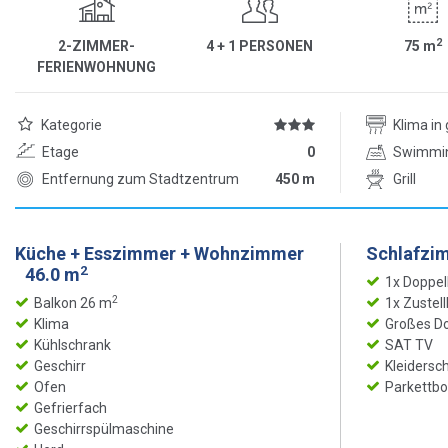
2
2-ZIMMER-
4 + 1 PERSONEN
75
m
FERIENWOHNUNG
Kategorie
Klima i
Etage
0
Swimmi
Entfernung zum Stadtzentrum
450 m
Grill
Küche + Esszimmer + Wohnzimmer
Schlafzi
2
46.0 m
1x Doppel
2
Balkon 26 m
1x Zustel
Klima
Großes Do
Kühlschrank
SAT TV
Geschirr
Kleidersc
Ofen
Parkettb
Gefrierfach
Geschirrspülmaschine