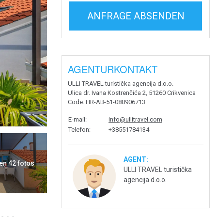
ANFRAGE ABSENDEN
AGENTURKONTAKT
ULLI TRAVEL turistička agencija d.o.o.
Ulica dr. Ivana Kostrenčića 2, 51260 Crikvenica
Code
: HR-AB-51-080906713
E-mail
:
info@ullitravel.com
Telefon
:
+38551784134
AGENT:
en 42 fotos
ULLI TRAVEL turistička
agencija d.o.o.