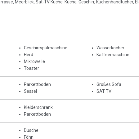
asse, Meerblick, Sat-TV Küche: Küche, Geschirr, Küchenhandtücher, E
Geschirrspülmaschine
Wasserkocher
Herd
Kaffeemaschine
Mikrowelle
Toaster
Parkettboden
Großes Sofa
Sessel
SAT TV
Kleiderschrank
Parkettboden
Dusche
Föhn