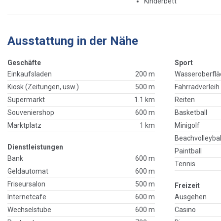
Kinderbett
Ausstattung in der Nähe
Geschäfte
Sport
Einkaufsladen
200 m
Wasseroberflä
Kiosk (Zeitungen, usw.)
500 m
Fahrradverleih
Supermarkt
1.1 km
Reiten
Souveniershop
600 m
Basketball
Marktplatz
1 km
Minigolf
Beachvolleybal
Dienstleistungen
Paintball
Bank
600 m
Tennis
Geldautomat
600 m
Friseursalon
500 m
Freizeit
Internetcafe
600 m
Ausgehen
Wechselstube
600 m
Casino