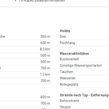
TV-Kabel/Satellitenfernsehen
Hobby
che
350 m
See
600 m
Fischfang
8.5 km
Wasseraktivitäten
500 m
Bootsverleih
500 m
Sonstige Wassersportarten
l
700 m
Tauchen
1.5 km
Wasserski
700 m
Anlegeplatz
Strände nach Typ - Entfernung
400 m
Betonstrand
700 m
Strand