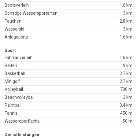
Bootsverleih
1.6 km
Sonstige Wassersportarten
3 km
Tauchen
2.8 km
Wasserski
3 km
Anlegeplatz
1.6 km
Sport
Fahrradverleih
1.6 km
Reiten
9 km
Basketball
2.7 km
Minigolf
2.7 km
Volleyball
700 m
Beachvolleyball
3 km
Paintball
3.4 km
Tennis
450 m
Wasseroberfläche
50 m
Dienstleistungen