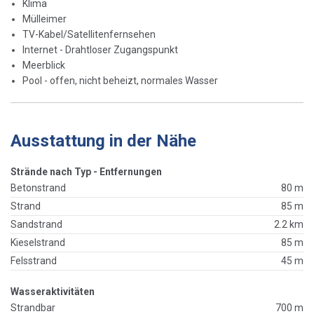
Klima
Mülleimer
TV-Kabel/Satellitenfernsehen
Internet - Drahtloser Zugangspunkt
Meerblick
Pool - offen, nicht beheizt, normales Wasser
Ausstattung in der Nähe
Strände nach Typ - Entfernungen
Betonstrand
80 m
Strand
85 m
Sandstrand
2.2 km
Kieselstrand
85 m
Felsstrand
45 m
Wasseraktivitäten
Strandbar
700 m