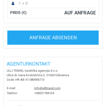
1 + 0
AUF ANFRAGE
PREIS (€)
ANFRAGE ABSENDEN
AGENTURKONTAKT
ULLI TRAVEL turistička agencija d.o.o.
Ulica dr. Ivana Kostrenčića 2, 51260 Crikvenica
Code
: HR-AB-51-080906713
E-mail
:
info@ullitravel.com
Telefon
:
+38551784134