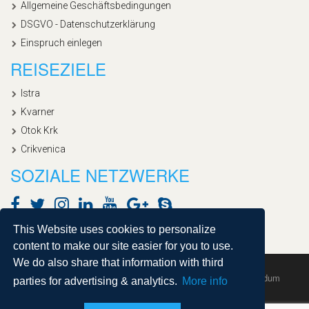
Allgemeine Geschäftsbedingungen
DSGVO - Datenschutzerklärung
Einspruch einlegen
REISEZIELE
Istra
Kvarner
Otok Krk
Crikvenica
SOZIALE NETZWERKE
This Website uses cookies to personalize
content to make our site easier for you to use.
We do also share that information with third
Copyright © 2020, Croatialan |
Sitemap
| Powered by
Agendum
parties for advertising & analytics.
More info