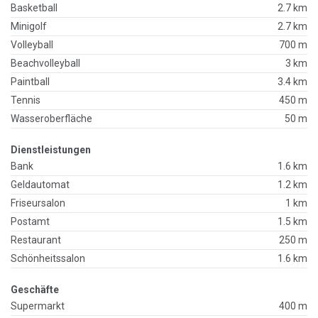
Basketball
2.7 km
Minigolf
2.7 km
Volleyball
700 m
Beachvolleyball
3 km
Paintball
3.4 km
Tennis
450 m
Wasseroberfläche
50 m
Dienstleistungen
Bank
1.6 km
Geldautomat
1.2 km
Friseursalon
1 km
Postamt
1.5 km
Restaurant
250 m
Schönheitssalon
1.6 km
Geschäfte
Supermarkt
400 m