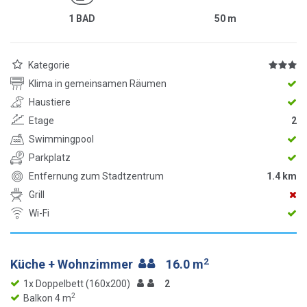
1 BAD
50
m
Kategorie
Klima in gemeinsamen Räumen
Haustiere
Etage
2
Swimmingpool
Parkplatz
Entfernung zum Stadtzentrum
1.4 km
Grill
Wi-Fi
2
Küche + Wohnzimmer
16.0 m
1x Doppelbett (160x200)
2
2
Balkon 4 m