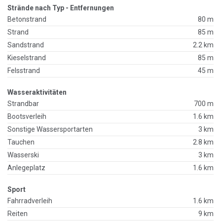
Strände nach Typ - Entfernungen
Betonstrand
80 m
Strand
85 m
Sandstrand
2.2 km
Kieselstrand
85 m
Felsstrand
45 m
Wasseraktivitäten
Strandbar
700 m
Bootsverleih
1.6 km
Sonstige Wassersportarten
3 km
Tauchen
2.8 km
Wasserski
3 km
Anlegeplatz
1.6 km
Sport
Fahrradverleih
1.6 km
Reiten
9 km