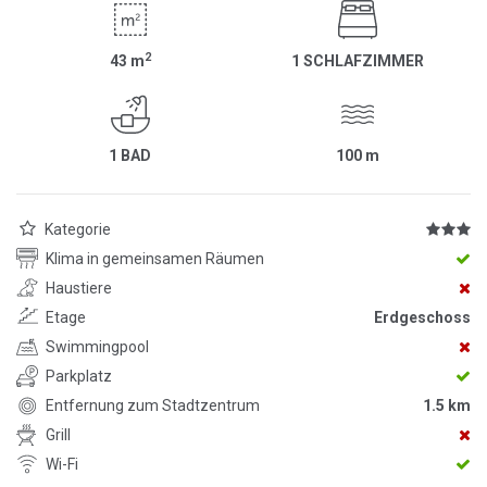
2
43
m
1 SCHLAFZIMMER
1 BAD
100
m
Kategorie
Klima in gemeinsamen Räumen
Haustiere
Etage
Erdgeschoss
Swimmingpool
Parkplatz
Entfernung zum Stadtzentrum
1.5 km
Grill
Wi-Fi