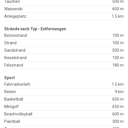
Tauchen
500 m
Wasserski
600 m
Anlegeplatz
1.5 km
Strände nach Typ - Entfernungen
Betonstrand
100 m
Strand
100 m
Sandstrand
500 m
Kieselstrand
100 m
Felsstrand
180 m
Sport
Fahrradverleih
1.5 km
Reiten
9 km
Basketball
650 m
Minigolf
650 m
Beachvolleyball
600 m
Paintball
300 m