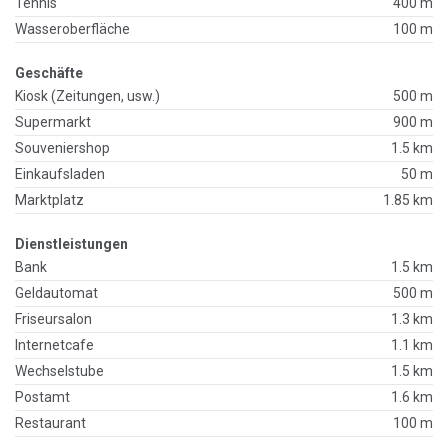
Tennis
400 m
Wasseroberfläche
100 m
Geschäfte
Kiosk (Zeitungen, usw.)
500 m
Supermarkt
900 m
Souveniershop
1.5 km
Einkaufsladen
50 m
Marktplatz
1.85 km
Dienstleistungen
Bank
1.5 km
Geldautomat
500 m
Friseursalon
1.3 km
Internetcafe
1.1 km
Wechselstube
1.5 km
Postamt
1.6 km
Restaurant
100 m