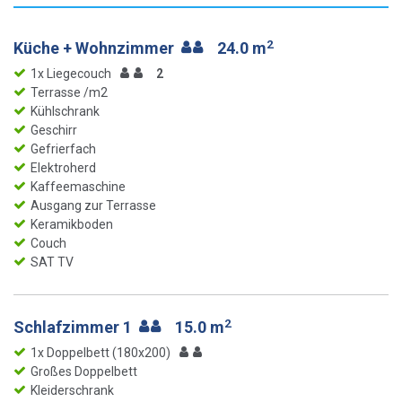
2
Küche + Wohnzimmer
24.0 m
1x Liegecouch
2
Terrasse /m2
Kühlschrank
Geschirr
Gefrierfach
Elektroherd
Kaffeemaschine
Ausgang zur Terrasse
Keramikboden
Couch
SAT TV
2
Schlafzimmer 1
15.0 m
1x Doppelbett (180x200)
Großes Doppelbett
Kleiderschrank