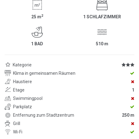
2
25
m
1 SCHLAFZIMMER
1 BAD
510
m
Kategorie
Klima in gemeinsamen Räumen
Haustiere
Etage
1
Swimmingpool
Parkplatz
Entfernung zum Stadtzentrum
250 m
Grill
Wi-Fi