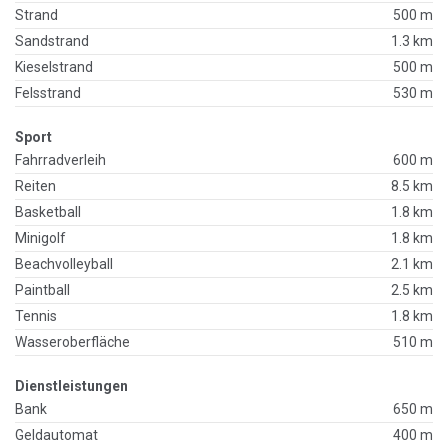
Strand
500 m
Sandstrand
1.3 km
Kieselstrand
500 m
Felsstrand
530 m
Sport
Fahrradverleih
600 m
Reiten
8.5 km
Basketball
1.8 km
Minigolf
1.8 km
Beachvolleyball
2.1 km
Paintball
2.5 km
Tennis
1.8 km
Wasseroberfläche
510 m
Dienstleistungen
Bank
650 m
Geldautomat
400 m