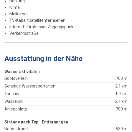
Heizung
Klima
Mülleimer
TV-Kabel/Satellitenfernsehen
Internet - Drahtloser Zugangspunkt
Verkehrsstraße
Ausstattung in der Nähe
Wasseraktivitäten
Bootsverleih
700 m
Sonstige Wassersportarten
2.1 km
Tauchen
1.9 km
Wasserski
2.1 km
Anlegeplatz
700 m
Strände nach Typ - Entfernungen
Betonstrand
530 m