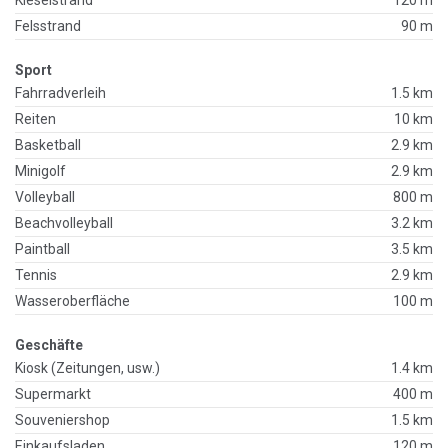
Kieselstrand
120 m
Felsstrand
90 m
Sport
Fahrradverleih
1.5 km
Reiten
10 km
Basketball
2.9 km
Minigolf
2.9 km
Volleyball
800 m
Beachvolleyball
3.2 km
Paintball
3.5 km
Tennis
2.9 km
Wasseroberfläche
100 m
Geschäfte
Kiosk (Zeitungen, usw.)
1.4 km
Supermarkt
400 m
Souveniershop
1.5 km
Einkaufsladen
120 m