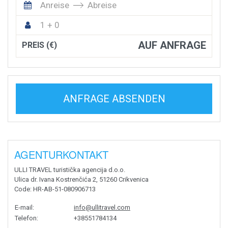
Anreise
Abreise
1 + 0
AUF ANFRAGE
PREIS (€)
ANFRAGE ABSENDEN
AGENTURKONTAKT
ULLI TRAVEL turistička agencija d.o.o.
Ulica dr. Ivana Kostrenčića 2, 51260 Crikvenica
Code
: HR-AB-51-080906713
E-mail
:
info@ullitravel.com
Telefon
:
+38551784134