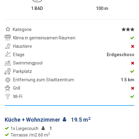
1 BAD
100
m
Kategorie
Klima in gemeinsamen Räumen
Haustiere
Etage
Erdgeschoss
Swimmingpool
Parkplatz
Entfernung zum Stadtzentrum
1.5 km
Grill
Wi-Fi
2
Küche + Wohnzimmer
19.5 m
1x Liegecouch
1
2
Terrasse /m2 60 m