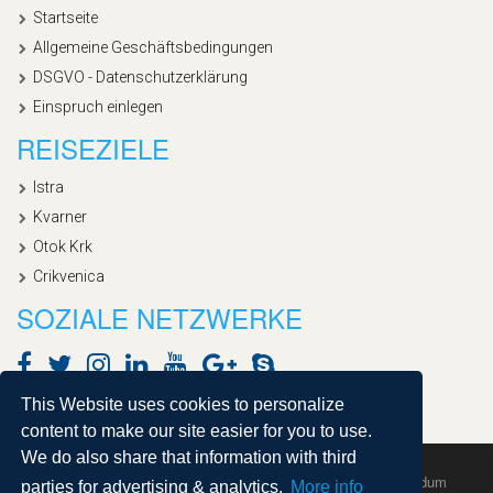
Startseite
Allgemeine Geschäftsbedingungen
DSGVO - Datenschutzerklärung
Einspruch einlegen
REISEZIELE
Istra
Kvarner
Otok Krk
Crikvenica
SOZIALE NETZWERKE
This Website uses cookies to personalize
content to make our site easier for you to use.
We do also share that information with third
Copyright © 2020, Croatialan |
Sitemap
| Powered by
Agendum
parties for advertising & analytics.
More info