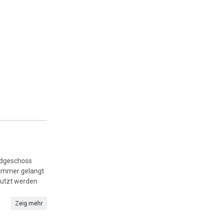
Erdgeschoss
zimmer gelangt
nutzt werden
Zeig mehr