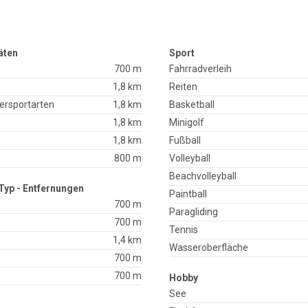
äten
Sport
700 m
Fahrradverleih
1,8 km
Reiten
ersportarten
1,8 km
Basketball
1,8 km
Minigolf
1,8 km
Fußball
800 m
Volleyball
Beachvolleyball
Typ - Entfernungen
Paintball
700 m
Paragliding
700 m
Tennis
1,4 km
Wasseroberfläche
700 m
700 m
Hobby
See