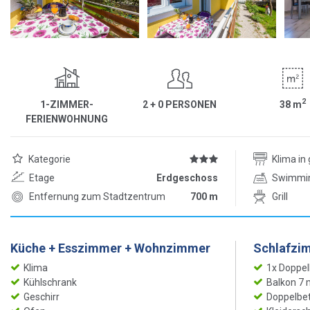
2
1-ZIMMER-
2 + 0 PERSONEN
38
m
FERIENWOHNUNG
Kategorie
Klima i
Etage
Erdgeschoss
Swimmi
Entfernung zum Stadtzentrum
700 m
Grill
Küche + Esszimmer + Wohnzimmer
Schlafzi
Klima
1x Doppel
Kühlschrank
Balkon 7 
Geschirr
Doppelbet