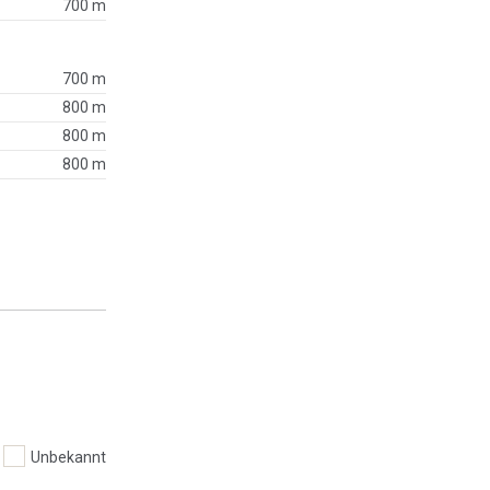
700 m
700 m
800 m
800 m
800 m
Unbekannt