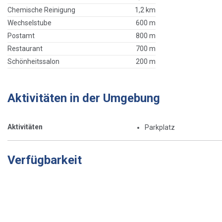
Chemische Reinigung
1,2 km
Wechselstube
600 m
Postamt
800 m
Restaurant
700 m
Schönheitssalon
200 m
Aktivitäten in der Umgebung
Aktivitäten
Parkplatz
Verfügbarkeit