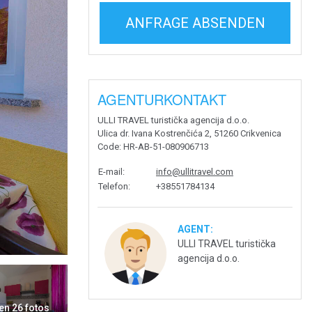
ANFRAGE ABSENDEN
AGENTURKONTAKT
ULLI TRAVEL turistička agencija d.o.o.
Ulica dr. Ivana Kostrenčića 2, 51260 Crikvenica
Code
: HR-AB-51-080906713
E-mail
:
info@ullitravel.com
Telefon
:
+38551784134
AGENT:
ULLI TRAVEL turistička
agencija d.o.o.
en 26 fotos