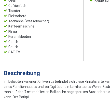
Ofen
Kleidersc
Gefrierfach
Toaster
Elektroherd
Teekanne (Wasserkocher)
Kaffeemaschine
Klima
Keramikboden
Couch
Couch
SAT TV
Beschreibung
Im beliebten Ferienort Crikvenica befindet sich diese klimatisierte F
eines Familienhauses und verfügt über ein komfortables Wohn- Ess
man auf den 7 m² möblierten Balkon. Im abgesperrten Aussenbereich
kann. Der Parkpl...