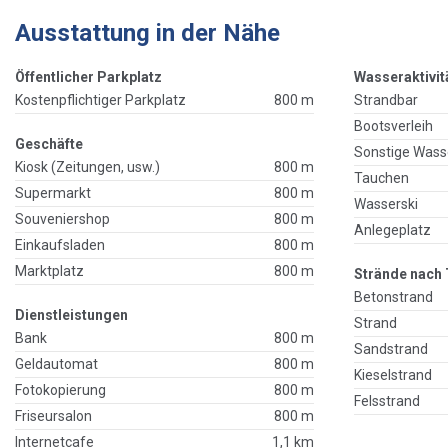
Ausstattung in der Nähe
Öffentlicher Parkplatz
Wasseraktivit
Kostenpflichtiger Parkplatz
800 m
Strandbar
Bootsverleih
Geschäfte
Sonstige Wass
Kiosk (Zeitungen, usw.)
800 m
Tauchen
Supermarkt
800 m
Wasserski
Souveniershop
800 m
Anlegeplatz
Einkaufsladen
800 m
Marktplatz
800 m
Strände nach 
Betonstrand
Dienstleistungen
Strand
Bank
800 m
Sandstrand
Geldautomat
800 m
Kieselstrand
Fotokopierung
800 m
Felsstrand
Friseursalon
800 m
Internetcafe
1,1 km