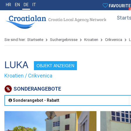
HR
EN
DE
IT
FAVOURITE
Starts
Sie sind hier:
Startseite
Suchergebnisse
Kroatien
Crikvenica
LUKA
OBJEKT ANZEIGEN
Kroatien / Crikvenica
SONDERANGEBOTE
Sonderangebot - Rabatt