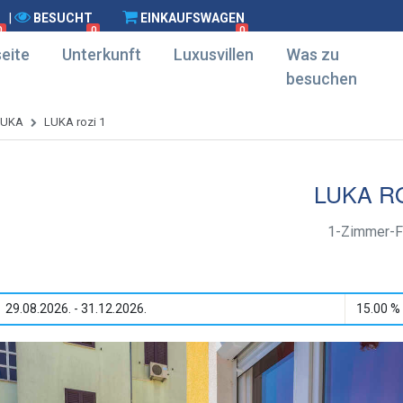
|
BESUCHT
EINKAUFSWAGEN
0
0
0
eite
Unterkunft
Luxusvillen
Was zu
besuchen
LUKA
LUKA rozi 1
LUKA RO
1-Zimmer-F
29.08.2026. - 31.12.2026.
15.00 %