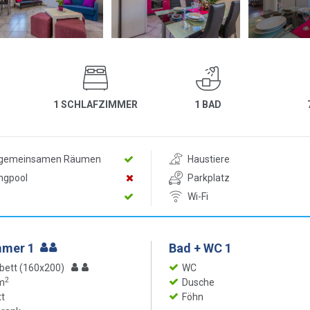
1 SCHLAFZIMMER
1 BAD
n gemeinsamen Räumen
Haustiere
ngpool
Parkplatz
Wi-Fi
mmer 1
Bad + WC 1
bett (160x200)
WC
2
m
Dusche
t
Föhn