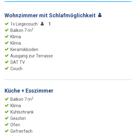
Wohnzimmer mit Schlafmöglichkeit
1x Liegecouch
1
2
Balkon 7 m
Klima
Klima
Keramikboden
Ausgang zur Terrasse
SAT TV
Couch
Küche + Esszimmer
2
Balkon 7 m
Klima
Kühlschrank
Geschirr
Ofen
Gefrierfach