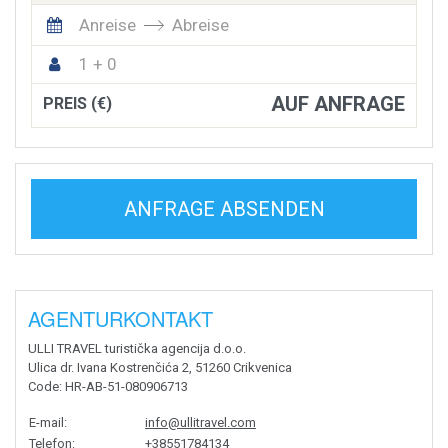
Anreise
Abreise
1 + 0
AUF ANFRAGE
PREIS (€)
ANFRAGE ABSENDEN
AGENTURKONTAKT
ULLI TRAVEL turistička agencija d.o.o.
Ulica dr. Ivana Kostrenčića 2, 51260 Crikvenica
Code
: HR-AB-51-080906713
E-mail
:
info@ullitravel.com
Telefon
:
+38551784134