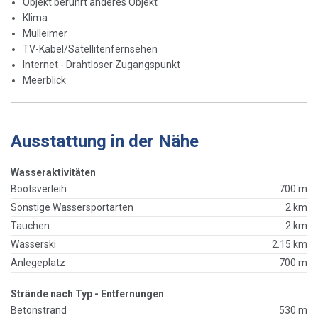
Objekt berührt anderes Objekt
Klima
Mülleimer
TV-Kabel/Satellitenfernsehen
Internet - Drahtloser Zugangspunkt
Meerblick
Ausstattung in der Nähe
Wasseraktivitäten
Bootsverleih
700 m
Sonstige Wassersportarten
2 km
Tauchen
2 km
Wasserski
2.15 km
Anlegeplatz
700 m
Strände nach Typ - Entfernungen
Betonstrand
530 m