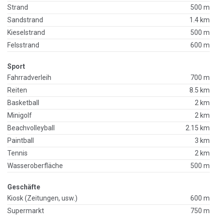
Strand
500 m
Sandstrand
1.4 km
Kieselstrand
500 m
Felsstrand
600 m
Sport
Fahrradverleih
700 m
Reiten
8.5 km
Basketball
2 km
Minigolf
2 km
Beachvolleyball
2.15 km
Paintball
3 km
Tennis
2 km
Wasseroberfläche
500 m
Geschäfte
Kiosk (Zeitungen, usw.)
600 m
Supermarkt
750 m