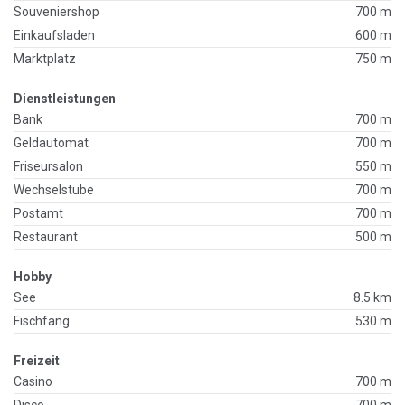
Souveniershop
700 m
Einkaufsladen
600 m
Marktplatz
750 m
Dienstleistungen
Bank
700 m
Geldautomat
700 m
Friseursalon
550 m
Wechselstube
700 m
Postamt
700 m
Restaurant
500 m
Hobby
See
8.5 km
Fischfang
530 m
Freizeit
Casino
700 m