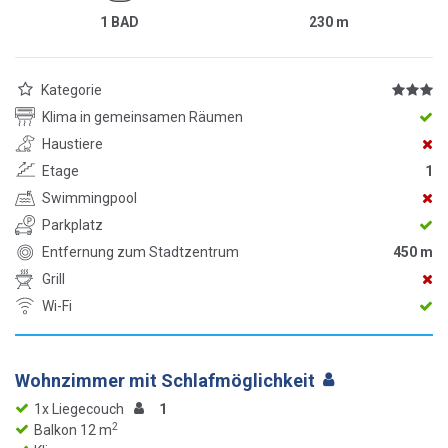
1 BAD
230
m
Kategorie
Klima in gemeinsamen Räumen
Haustiere
Etage
1
Swimmingpool
Parkplatz
Entfernung zum Stadtzentrum
450 m
Grill
Wi-Fi
Wohnzimmer mit Schlafmöglichkeit
1x Liegecouch
1
2
Balkon 12 m