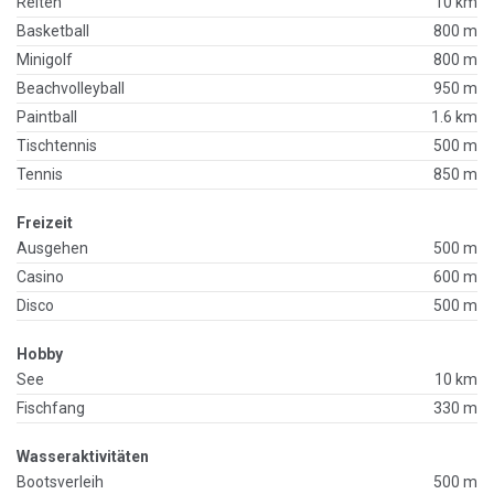
Reiten
10 km
Basketball
800 m
Minigolf
800 m
Beachvolleyball
950 m
Paintball
1.6 km
Tischtennis
500 m
Tennis
850 m
Freizeit
Ausgehen
500 m
Casino
600 m
Disco
500 m
Hobby
See
10 km
Fischfang
330 m
Wasseraktivitäten
Bootsverleih
500 m