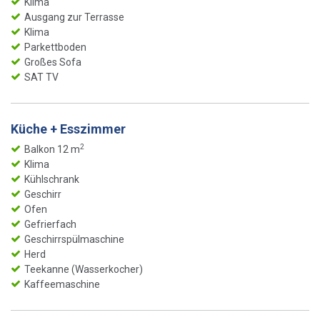
Klima
Ausgang zur Terrasse
Klima
Parkettboden
Großes Sofa
SAT TV
Küche + Esszimmer
2
Balkon 12 m
Klima
Kühlschrank
Geschirr
Ofen
Gefrierfach
Geschirrspülmaschine
Herd
Teekanne (Wasserkocher)
Kaffeemaschine