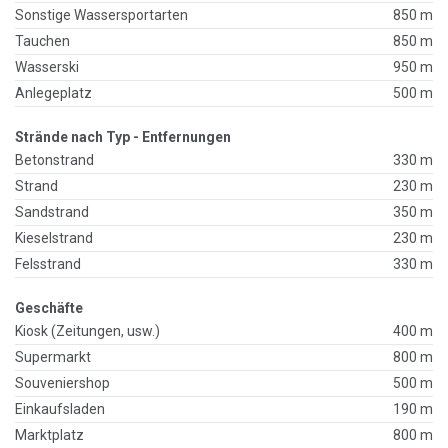
Sonstige Wassersportarten
850 m
Tauchen
850 m
Wasserski
950 m
Anlegeplatz
500 m
Strände nach Typ - Entfernungen
Betonstrand
330 m
Strand
230 m
Sandstrand
350 m
Kieselstrand
230 m
Felsstrand
330 m
Geschäfte
Kiosk (Zeitungen, usw.)
400 m
Supermarkt
800 m
Souveniershop
500 m
Einkaufsladen
190 m
Marktplatz
800 m