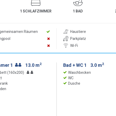
1 SCHLAFZIMMER
1 BAD
n gemeinsamen Räumen
Haustiere
ngpool
Parkplatz
Wi-Fi
2
2
mmer 1
13.0 m
Bad + WC 1
3.0 m
bett (160x200)
Waschbecken
t
WC
hrank
Dusche
oden