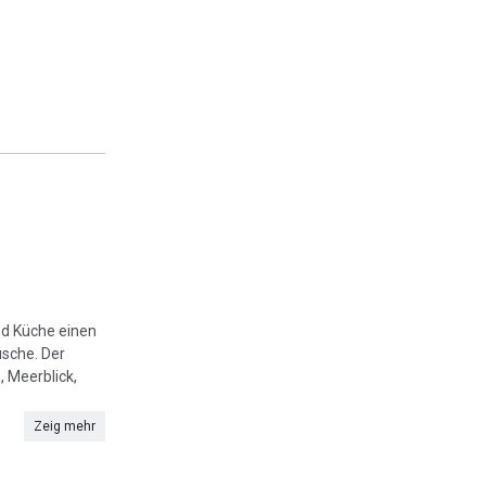
nd Küche einen
usche. Der
 Meerblick,
Zeig mehr