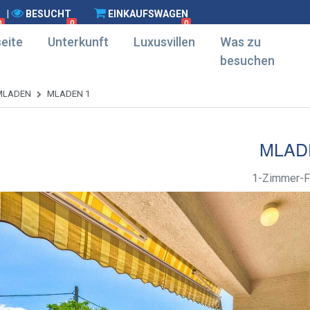
|
BESUCHT
EINKAUFSWAGEN
0
0
0
eite
Unterkunft
Luxusvillen
Was zu
besuchen
MLADEN
MLADEN 1
MLAD
1-Zimmer-F