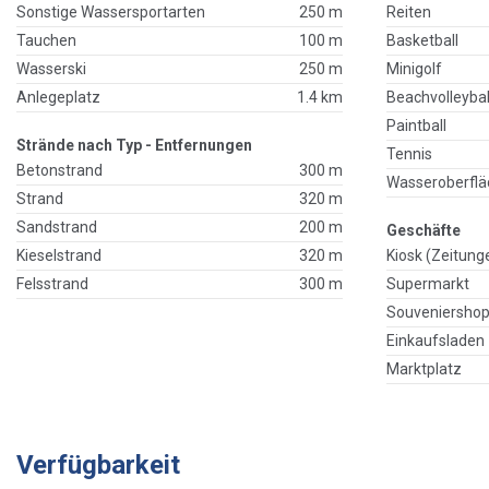
Sonstige Wassersportarten
250 m
Reiten
Tauchen
100 m
Basketball
Wasserski
250 m
Minigolf
Anlegeplatz
1.4 km
Beachvolleybal
Paintball
Strände nach Typ - Entfernungen
Tennis
Betonstrand
300 m
Wasseroberflä
Strand
320 m
Sandstrand
200 m
Geschäfte
Kieselstrand
320 m
Kiosk (Zeitung
Felsstrand
300 m
Supermarkt
Souveniersho
Einkaufsladen
Marktplatz
Verfügbarkeit