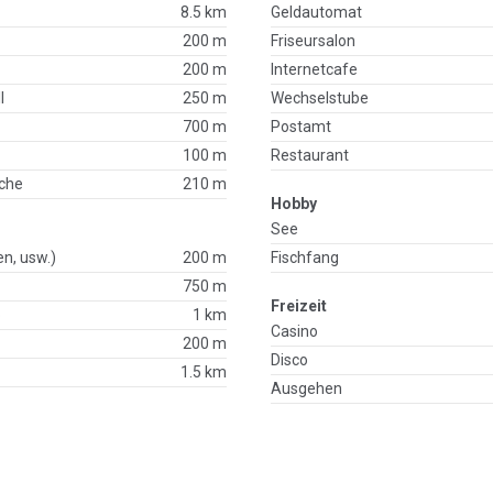
8.5 km
Geldautomat
200 m
Friseursalon
200 m
Internetcafe
l
250 m
Wechselstube
700 m
Postamt
100 m
Restaurant
che
210 m
Hobby
See
en, usw.)
200 m
Fischfang
750 m
Freizeit
p
1 km
Casino
200 m
Disco
1.5 km
Ausgehen