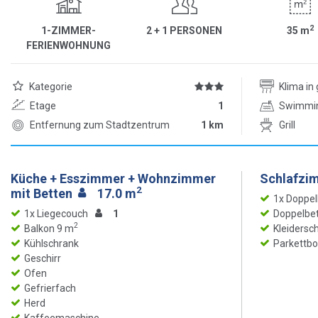
2
1-ZIMMER-
2 + 1 PERSONEN
35
m
FERIENWOHNUNG
Kategorie
Klima i
Etage
1
Swimmi
Entfernung zum Stadtzentrum
1 km
Grill
Küche + Esszimmer + Wohnzimmer
Schlafzi
2
mit Betten
17.0 m
1x Doppel
1x Liegecouch
1
Doppelbet
2
Balkon 9 m
Kleidersc
Kühlschrank
Parkettb
Geschirr
Ofen
Gefrierfach
Herd
Kaffeemaschine