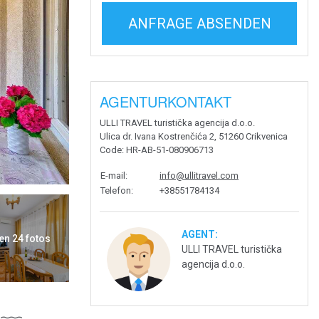
ANFRAGE ABSENDEN
AGENTURKONTAKT
ULLI TRAVEL turistička agencija d.o.o.
Ulica dr. Ivana Kostrenčića 2, 51260 Crikvenica
Code
: HR-AB-51-080906713
E-mail
:
info@ullitravel.com
Telefon
:
+38551784134
AGENT:
en 24 fotos
ULLI TRAVEL turistička
agencija d.o.o.