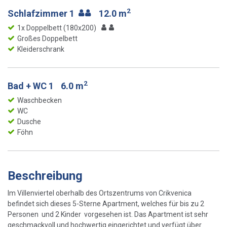
2
Schlafzimmer 1
12.0 m
1x Doppelbett (180x200)
Großes Doppelbett
Kleiderschrank
2
Bad + WC 1
6.0 m
Waschbecken
WC
Dusche
Föhn
Beschreibung
Im Villenviertel oberhalb des Ortszentrums von Crikvenica
befindet sich dieses 5-Sterne Apartment, welches für bis zu 2
Personen und 2 Kinder vorgesehen ist. Das Apartment ist sehr
geschmackvoll und hochwertig eingerichtet und verfügt über