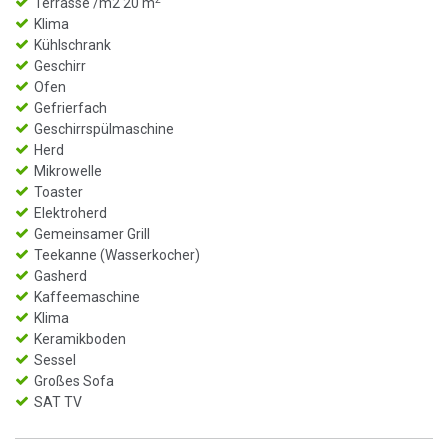
Terrasse /m2 20 m
Klima
Kühlschrank
Geschirr
Ofen
Gefrierfach
Geschirrspülmaschine
Herd
Mikrowelle
Toaster
Elektroherd
Gemeinsamer Grill
Teekanne (Wasserkocher)
Gasherd
Kaffeemaschine
Klima
Keramikboden
Sessel
Großes Sofa
SAT TV