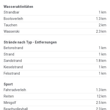
Wasseraktivitäten
Strandbar
1 km
Bootsverleih
1.3 km
Tauchen
2 km
Wasserski
2.3 km
Strände nach Typ - Entfernungen
Betonstrand
1 km
Strand
1 km
Sandstrand
1.8 km
Kieselstrand
1 km
Felsstrand
1 km
Sport
Fahrradverleih
1.3 km
Reiten
12 km
Minigolf
2.5 km
Beachvolleyball
2.3 km