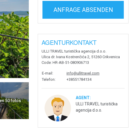
ANFRAGE ABSENDEN
AGENTURKONTAKT
ULLI TRAVEL turistička agencija d.o.o.
Ulica dr. Ivana Kostrenčića 2, 51260 Crikvenica
Code
: HR-AB-51-080906713
E-mail
:
info@ullitravel.com
Telefon
:
+38551784134
AGENT:
en 50 fotos
ULLI TRAVEL turistička
agencija d.o.o.