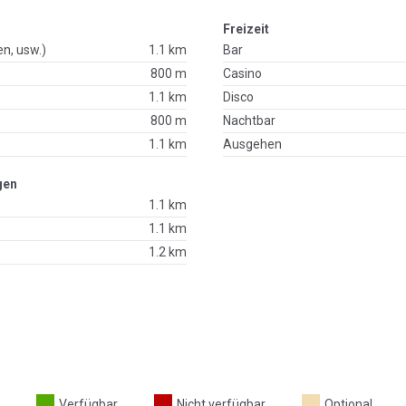
Freizeit
en, usw.)
1.1 km
Bar
800 m
Casino
p
1.1 km
Disco
800 m
Nachtbar
1.1 km
Ausgehen
gen
1.1 km
1.1 km
1.2 km
Verfügbar
Nicht verfügbar
Optional