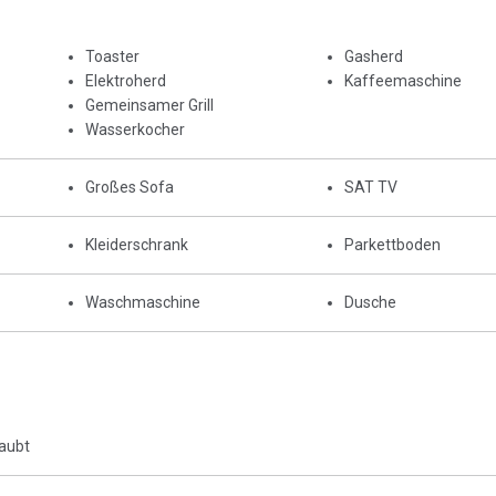
Toaster
Gasherd
Elektroherd
Kaffeemaschine
Gemeinsamer Grill
Wasserkocher
Großes Sofa
SAT TV
Kleiderschrank
Parkettboden
Waschmaschine
Dusche
laubt