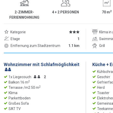
2
2-ZIMMER-
4 + 2 PERSONEN
70
m
FERIENWOHNUNG
Kategorie
Klima i
Etage
1
Swimmi
Entfernung zum Stadtzentrum
1.1 km
Grill
Wohnzimmer mit Schlafmöglichkeit
Küche + 
Kühlschra
1x Liegecouch
2
Geschirr
2
Balkon 16 m
Gefrierfa
2
Terrasse /m2 50 m
Herd
Klima
Toaster
Parkettboden
Elektrohe
Großes Sofa
Gemeinsam
SAT TV
Teekanne