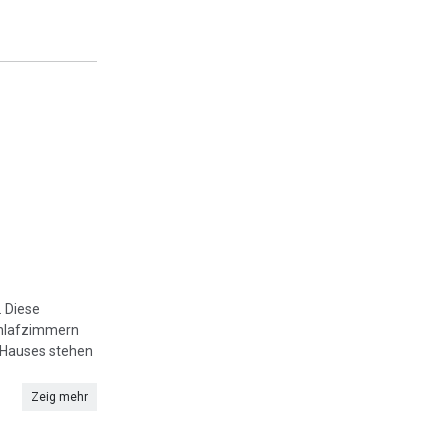
. Diese
chlafzimmern
s Hauses stehen
Zeig mehr