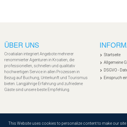
ÜBER UNS
INFORM
Croatialan integriert Angebote mehrerer
Startseite
renommierter Agenturen in Kroatien, die
Allgemeine 
professionellen, schnellen und qualitativ
DSGVO - Dat
hochwertigen Service in allen Prozessen in
Bezug auf Buchung, Unterkunft und Tourismus
Einspruch ei
bieten. Langjährige Erfahrung und zufriedene
Gäste sind unsere beste Empfehlung.
Copyright © 2020, Croatialan |
Sitemap
| Powered by
Agendum
This Website uses cookies to personalize content to make our site ea