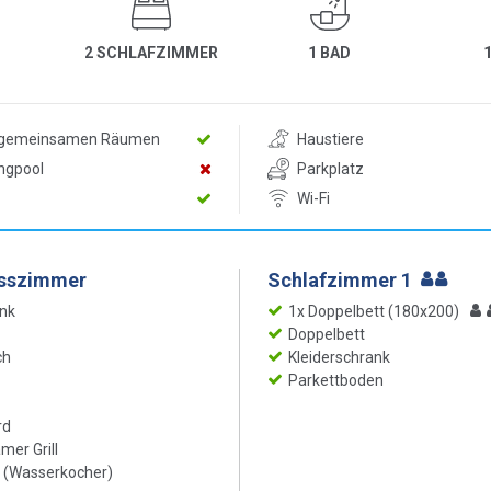
2 SCHLAFZIMMER
1 BAD
n gemeinsamen Räumen
Haustiere
ngpool
Parkplatz
Wi-Fi
Esszimmer
Schlafzimmer 1
nk
1x Doppelbett (180x200)
Doppelbett
ch
Kleiderschrank
Parkettboden
rd
er Grill
 (Wasserkocher)