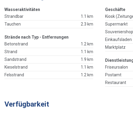
Wasseraktivitäten
Geschäfte
Strandbar
1.1 km
Kiosk (Zeitung
Tauchen
2.3 km
Supermarkt
Souveniersho
Strände nach Typ - Entfernungen
Einkaufsladen
Betonstrand
1.2 km
Marktplatz
Strand
1.1 km
Sandstrand
1.9 km
Dienstleistun
Kieselstrand
1.1 km
Friseursalon
Felsstrand
1.2 km
Postamt
Restaurant
Verfügbarkeit