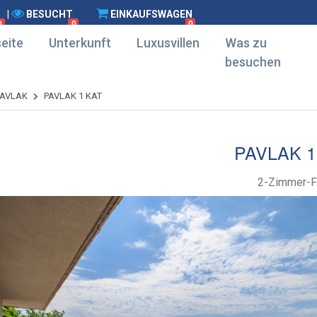
|
BESUCHT
EINKAUFSWAGEN
0
0
0
eite
Unterkunft
Luxusvillen
Was zu
besuchen
PAVLAK
PAVLAK 1 KAT
PAVLAK 1
2-Zimmer-F