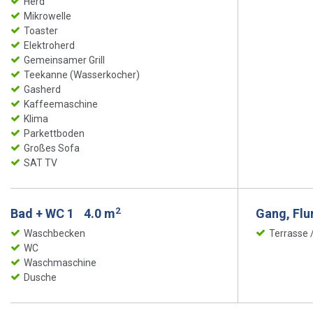
Herd
Mikrowelle
Toaster
Elektroherd
Gemeinsamer Grill
Teekanne (Wasserkocher)
Gasherd
Kaffeemaschine
Klima
Parkettboden
Großes Sofa
SAT TV
2
Bad + WC 1
4.0 m
Gang, Flu
Waschbecken
Terrasse
WC
Waschmaschine
Dusche