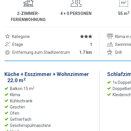
2
2-ZIMMER-
4 + 0 PERSONEN
55
m
FERIENWOHNUNG
Kategorie
Klima i
Etage
1
Swimmi
Entfernung zum Stadtzentrum
1.7 km
Grill
Küche + Esszimmer + Wohnzimmer
Schlafzi
2
22.0 m
1x Doppel
2
Balkon 15 m
Doppelbet
Klima
Kleidersc
Kühlschrank
Geschirr
Ofen
Gefrierfach
Geschirrspülmaschine