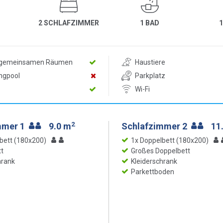
2 SCHLAFZIMMER
1 BAD
n gemeinsamen Räumen
Haustiere
ngpool
Parkplatz
Wi-Fi
2
mmer 1
9.0 m
Schlafzimmer 2
11
bett (180x200)
1x Doppelbett (180x200)
t
Großes Doppelbett
hrank
Kleiderschrank
Parkettboden