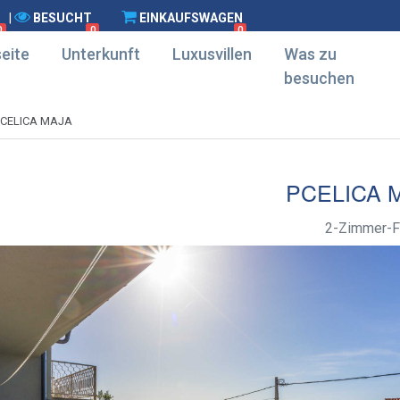
|
BESUCHT
EINKAUFSWAGEN
0
0
0
eite
Unterkunft
Luxusvillen
Was zu
besuchen
PCELICA MAJA
PCELICA 
2-Zimmer-F