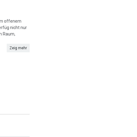
nem offenem
rfüg nicht nur
in Raum,
Zeig mehr