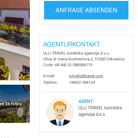
ANFRAGE ABSENDEN
AGENTURKONTAKT
ULLI TRAVEL turistička agencija d.o.o.
Ulica dr. Ivana Kostrenčića 2, 51260 Crikvenica
Code
: HR-AB-51-080906713
E-mail
:
info@ullitravel.com
Telefon
:
+38551784134
AGENT:
en 36 fotos
ULLI TRAVEL turistička
agencija d.o.o.