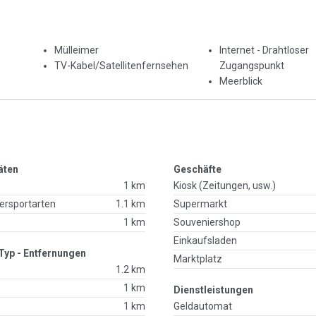
Mülleimer
Internet - Drahtloser
TV-Kabel/Satellitenfernsehen
Zugangspunkt
Meerblick
äten
Geschäfte
1 km
Kiosk (Zeitungen, usw.)
ersportarten
1.1 km
Supermarkt
1 km
Souveniershop
Einkaufsladen
Typ - Entfernungen
Marktplatz
1.2 km
1 km
Dienstleistungen
1 km
Geldautomat