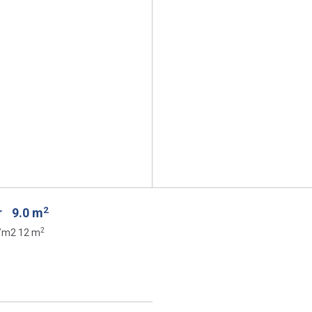
2
r
9.0 m
2
 /m2 12 m