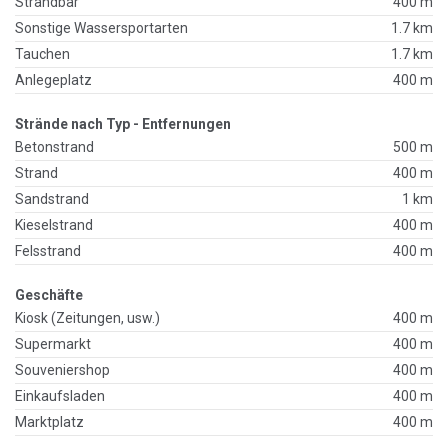
Strandbar
400 m
Sonstige Wassersportarten
1.7 km
Tauchen
1.7 km
Anlegeplatz
400 m
Strände nach Typ - Entfernungen
Betonstrand
500 m
Strand
400 m
Sandstrand
1 km
Kieselstrand
400 m
Felsstrand
400 m
Geschäfte
Kiosk (Zeitungen, usw.)
400 m
Supermarkt
400 m
Souveniershop
400 m
Einkaufsladen
400 m
Marktplatz
400 m