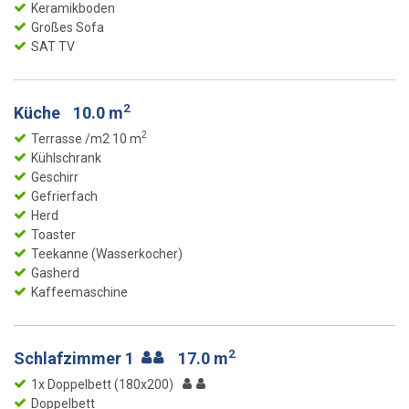
Keramikboden
Großes Sofa
SAT TV
2
Küche
10.0 m
2
Terrasse /m2 10 m
Kühlschrank
Geschirr
Gefrierfach
Herd
Toaster
Teekanne (Wasserkocher)
Gasherd
Kaffeemaschine
2
Schlafzimmer 1
17.0 m
1x Doppelbett (180x200)
Doppelbett