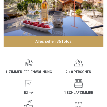
Alles sehen 36 fotos
1-ZIMMER-FERIENWOHNUNG
2 + 0 PERSONEN
2
52
m
1 SCHLAFZIMMER