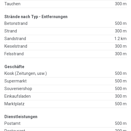
Tauchen
300 m
Strände nach Typ - Entfernungen
Betonstrand
500 m
Strand
300 m
Sandstrand
1.2 km
Kieselstrand
300 m
Felsstrand
300 m
Geschäfte
Kiosk (Zeitungen, usw.)
500 m
Supermarkt
500 m
Souveniershop
500 m
Einkaufsladen
300 m
Marktplatz
500 m
Dienstleistungen
Postamt
500 m