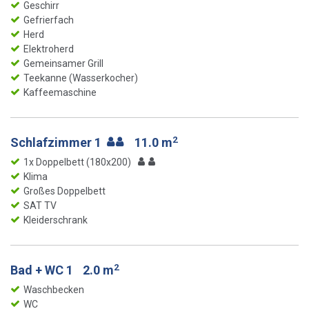
Geschirr
Gefrierfach
Herd
Elektroherd
Gemeinsamer Grill
Teekanne (Wasserkocher)
Kaffeemaschine
2
Schlafzimmer 1
11.0 m
1x Doppelbett (180x200)
Klima
Großes Doppelbett
SAT TV
Kleiderschrank
2
Bad + WC 1
2.0 m
Waschbecken
WC