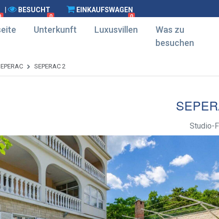
|
BESUCHT
EINKAUFSWAGEN
0
0
0
eite
Unterkunft
Luxusvillen
Was zu
besuchen
SEPERAC
SEPERAC 2
SEPER
Studio-