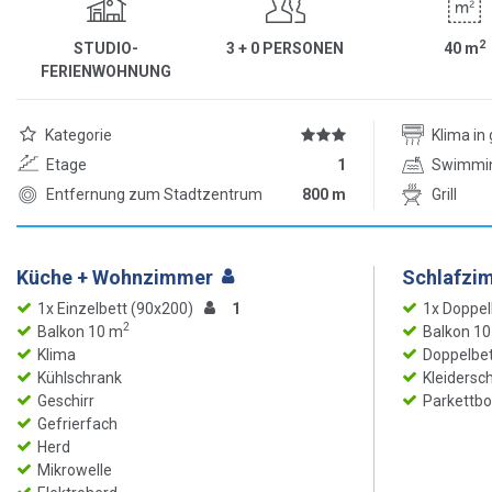
2
STUDIO-
3 + 0 PERSONEN
40
m
FERIENWOHNUNG
Kategorie
Klima i
Etage
1
Swimmi
Entfernung zum Stadtzentrum
800 m
Grill
Küche + Wohnzimmer
Schlafzi
1x Einzelbett (90x200)
1
1x Doppel
2
Balkon 10 m
Balkon 1
Klima
Doppelbet
Kühlschrank
Kleidersc
Geschirr
Parkettb
Gefrierfach
Herd
Mikrowelle