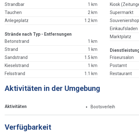
Strandbar
1 km
Kiosk (Zeitung
Tauchen
2 km
Supermarkt
Anlegeplatz
1.2 km
Souveniersho
Einkaufsladen
Strände nach Typ - Entfernungen
Marktplatz
Betonstrand
1 km
Strand
1 km
Dienstleistun
Sandstrand
1.5 km
Friseursalon
Kieselstrand
1 km
Postamt
Felsstrand
1.1 km
Restaurant
Aktivitäten in der Umgebung
Aktivitäten
Bootsverleih
Verfügbarkeit