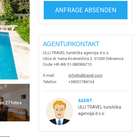
ANFRAGE ABSENDEN
AGENTURKONTAKT
ULLI TRAVEL turistička agencija d.o.o.
Ulica dr. Ivana Kostrenčića 2, 51260 Crikvenica
Code
: HR-AB-51-080906713
E-mail
:
info@ullitravel.com
Telefon
:
+38551784134
AGENT:
en 27 fotos
ULLI TRAVEL turistička
agencija d.o.o.