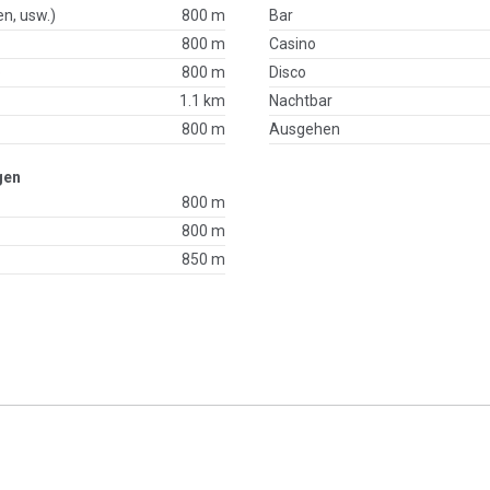
en, usw.)
800 m
Bar
800 m
Casino
p
800 m
Disco
1.1 km
Nachtbar
800 m
Ausgehen
gen
800 m
800 m
850 m