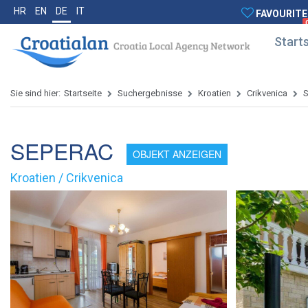
HR
EN
DE
IT
FAVOURITE
Starts
Sie sind hier:
Startseite
Suchergebnisse
Kroatien
Crikvenica
SEPERAC
OBJEKT ANZEIGEN
Kroatien / Crikvenica