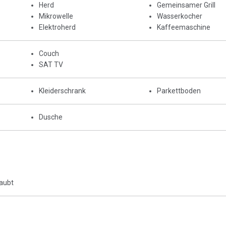
Herd
Gemeinsamer Grill
Mikrowelle
Wasserkocher
Elektroherd
Kaffeemaschine
Couch
SAT TV
Kleiderschrank
Parkettboden
Dusche
laubt