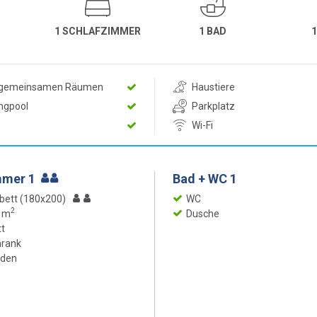
1 SCHLAFZIMMER
1 BAD
n gemeinsamen Räumen
Haustiere
ngpool
Parkplatz
Wi-Fi
mmer 1
Bad + WC 1
bett (180x200)
WC
2
0 m
Dusche
t
hrank
oden