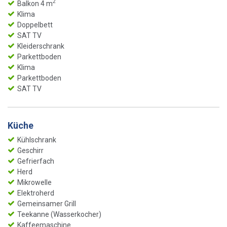
2
Balkon 4 m
Klima
Doppelbett
SAT TV
Kleiderschrank
Parkettboden
Klima
Parkettboden
SAT TV
Küche
Kühlschrank
Geschirr
Gefrierfach
Herd
Mikrowelle
Elektroherd
Gemeinsamer Grill
Teekanne (Wasserkocher)
Kaffeemaschine