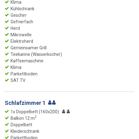
Klima
Kühlschrank
Geschirr
Gefrierfach
Herd
Mikrowelle
Elektroherd
Gemeinsamer Grill
Teekanne (Wasserkocher)
Kaffeemaschine
Klima
Parkettboden
SAT TV
Schlafzimmer 1
1x Doppelbett (160x200)
2
Balkon 12 m
Doppelbett
Kleiderschrank
Parkettboden