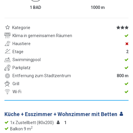
1 BAD
1000
m
Kategorie
Klima in gemeinsamen Räumen
Haustiere
Etage
2
Swimmingpool
Parkplatz
Entfernung zum Stadtzentrum
800 m
Grill
Wi-Fi
Küche + Esszimmer + Wohnzimmer mit Betten
1x Zustellbett (80x200)
1
2
Balkon 9 m