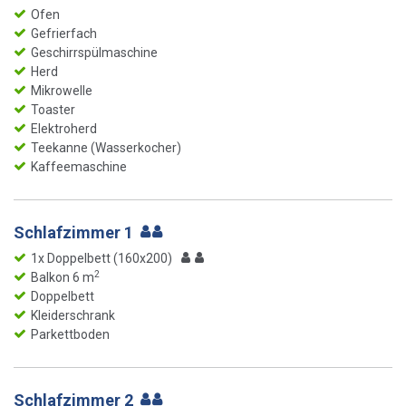
Ofen
Gefrierfach
Geschirrspülmaschine
Herd
Mikrowelle
Toaster
Elektroherd
Teekanne (Wasserkocher)
Kaffeemaschine
Schlafzimmer 1
1x Doppelbett (160x200)
2
Balkon 6 m
Doppelbett
Kleiderschrank
Parkettboden
Schlafzimmer 2