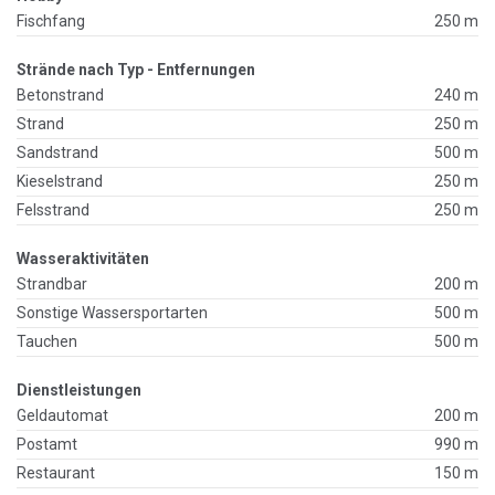
Fischfang
250 m
Strände nach Typ - Entfernungen
Betonstrand
240 m
Strand
250 m
Sandstrand
500 m
Kieselstrand
250 m
Felsstrand
250 m
Wasseraktivitäten
Strandbar
200 m
Sonstige Wassersportarten
500 m
Tauchen
500 m
Dienstleistungen
Geldautomat
200 m
Postamt
990 m
Restaurant
150 m