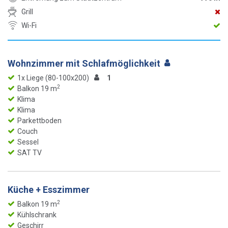
Grill
Wi-Fi
Wohnzimmer mit Schlafmöglichkeit
1x Liege (80-100x200)
1
2
Balkon 19 m
Klima
Klima
Parkettboden
Couch
Sessel
SAT TV
Küche + Esszimmer
2
Balkon 19 m
Kühlschrank
Geschirr