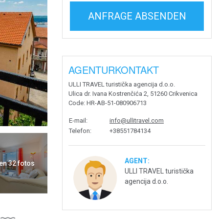
ANFRAGE ABSENDEN
AGENTURKONTAKT
ULLI TRAVEL turistička agencija d.o.o.
Ulica dr. Ivana Kostrenčića 2, 51260 Crikvenica
Code
: HR-AB-51-080906713
E-mail
:
info@ullitravel.com
Telefon
:
+38551784134
AGENT:
en 32 fotos
ULLI TRAVEL turistička
agencija d.o.o.