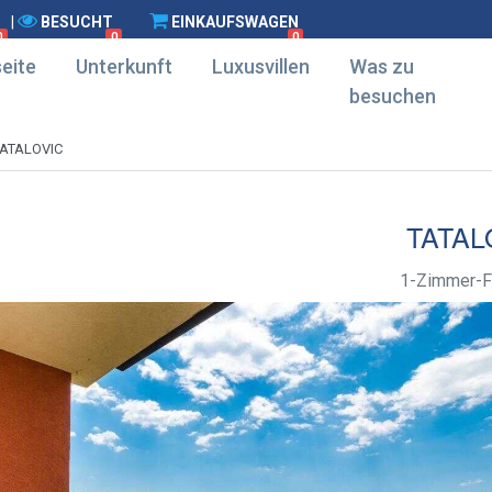
|
BESUCHT
EINKAUFSWAGEN
0
0
0
eite
Unterkunft
Luxusvillen
Was zu
besuchen
TATALOVIC
TATAL
1-Zimmer-F