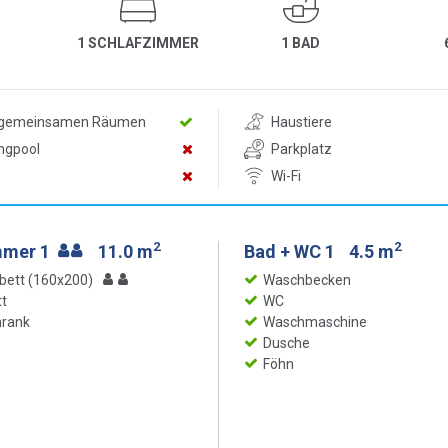
1 SCHLAFZIMMER
1 BAD
n gemeinsamen Räumen
Haustiere
ngpool
Parkplatz
Wi-Fi
2
2
mmer 1
11.0 m
Bad + WC 1
4.5 m
bett (160x200)
Waschbecken
t
WC
hrank
Waschmaschine
Dusche
Föhn