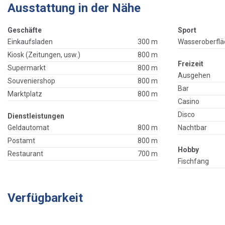
Ausstattung in der Nähe
Geschäfte
Sport
Einkaufsladen
300 m
Wasseroberflä
Kiosk (Zeitungen, usw.)
800 m
Freizeit
Supermarkt
800 m
Ausgehen
Souveniershop
800 m
Bar
Marktplatz
800 m
Casino
Disco
Dienstleistungen
Geldautomat
800 m
Nachtbar
Postamt
800 m
Hobby
Restaurant
700 m
Fischfang
Verfügbarkeit