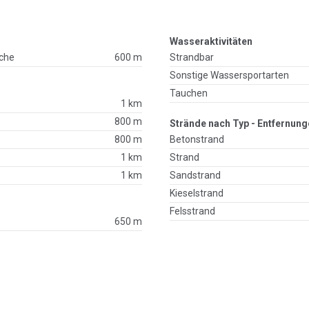
Wasseraktivitäten
che
600 m
Strandbar
Sonstige Wassersportarten
Tauchen
1 km
800 m
Strände nach Typ - Entfernung
800 m
Betonstrand
1 km
Strand
1 km
Sandstrand
Kieselstrand
Felsstrand
650 m