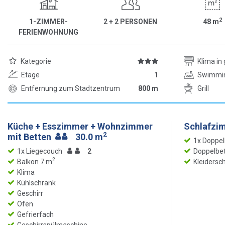
2
1-ZIMMER-
2 + 2 PERSONEN
48
m
FERIENWOHNUNG
Kategorie
Klima i
Etage
1
Swimmi
Entfernung zum Stadtzentrum
800 m
Grill
Küche + Esszimmer + Wohnzimmer
Schlafzi
2
mit Betten
30.0 m
1x Doppel
1x Liegecouch
2
Doppelbet
2
Balkon 7 m
Kleidersc
Klima
Kühlschrank
Geschirr
Ofen
Gefrierfach
Geschirrspülmaschine